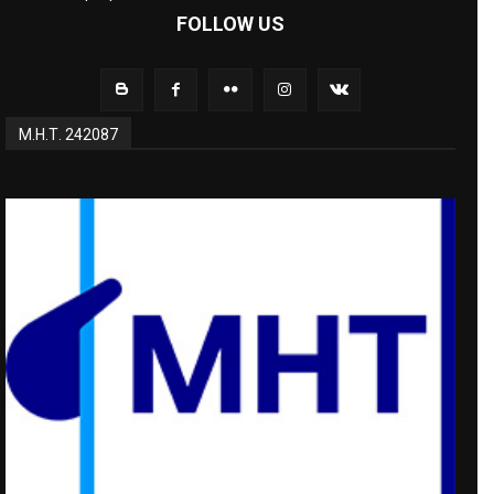
FOLLOW US
Μ.Η.Τ. 242087