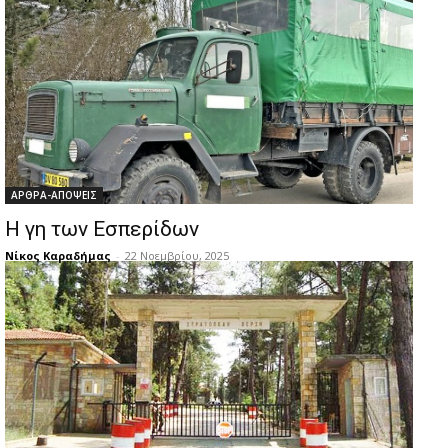
ΑΡΘΡΑ-ΑΠΟΨΕΙΣ
Η γη των Εσπερίδων
Νίκος Καραδήμας
-
22 Νοεμβρίου, 2025