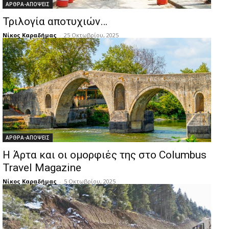
ΑΡΘΡΑ-ΑΠΟΨΕΙΣ
Τριλογία αποτυχιών…
Νίκος Καραδήμας
-
25 Οκτωβρίου, 2025
ΑΡΘΡΑ-ΑΠΟΨΕΙΣ
Η Άρτα και οι ομορφιές της στο Columbus
Travel Magazine
Νίκος Καραδήμας
-
5 Οκτωβρίου, 2025