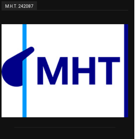
Μ.Η.Τ. 242087