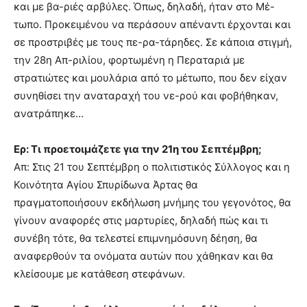
και με βα-ριές αρβύλες. Όπως, δηλαδή, ήταν στο Μέ-
τωπο. Προκειμένου να περάσουν απέναντι έρχονται και
σε προστριβές με τους πε-ρα-τάρηδες. Σε κάποια στιγμή,
την 28η Απ-ριλίου, φορτωμένη η Περαταριά με
στρατιώτες και μουλάρια από το μέτωπο, που δεν είχαν
συνηθίσει την αναταραχή του νε-ρού και φοβήθηκαν,
ανατράπηκε…
Ερ: Τι προετοιμάζετε για την 21η του Σεπτέμβρη;
Απ: Στις 21 του Σεπτέμβρη ο πολιτιστικός Σύλλογος και η
Κοινότητα Αγίου Σπυρίδωνα Άρτας θα
πραγματοποιήσουν εκδήλωση μνήμης του γεγονότος, θα
γίνουν αναφορές στις μαρτυρίες, δηλαδή πώς και τι
συνέβη τότε, θα τελεστεί επιμνημόσυνη δέηση, θα
αναφερθούν τα ονόματα αυτών που χάθηκαν και θα
κλείσουμε με κατάθεση στεφάνων.