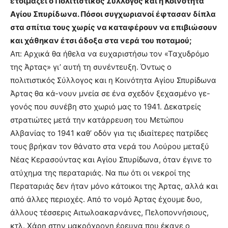
ετοιμάζει ο Πολιτιστικός Σύλλογος και η Κοινότητα
Αγίου Σπυρίδωνα. Πόσοι συγχωριανοί έφτασαν δίπλα
στα σπίτια τους χωρίς να καταφέρουν να επιβιώσουν
και χάθηκαν έτσι άδοξα στα νερά του ποταμού;
Απ: Αρχικά θα ήθελα να ευχαριστήσω τον «Ταχυδρόμο
της Άρτας» γι’ αυτή τη συνέντευξη. Όντως ο
πολιτιστικός Σύλλογος και η Κοινότητα Αγίου Σπυρίδωνα
Άρτας θα κά-νουν μνεία σε ένα σχεδόν ξεχασμένο γε-
γονός που συνέβη στο χωριό μας το 1941. Δεκατρείς
στρατιώτες μετά την κατάρρευση του Μετώπου
Αλβανίας το 1941 καθ’ οδόν για τις ιδιαίτερες πατρίδες
τους βρήκαν τον θάνατο στα νερά του Λούρου μεταξύ
Νέας Κερασούντας και Αγίου Σπυρίδωνα, όταν έγινε το
ατύχημα της περαταριάς. Να πω ότι οι νεκροί της
Περαταριάς δεν ήταν μόνο κάτοικοι της Άρτας, αλλά και
από άλλες περιοχές. Από το νομό Άρτας έχουμε δυο,
άλλους τέσσερις Αιτωλοακαρνάνες, Πελοποννήσιους,
κτλ. Χάρη στην μακρόχρονη έρευνα που έκανε ο