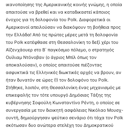
ικανοποίησης της Αμερικανικής κοινής γνώμης, η οποία
απαιτούσε να βρεθεί και να καταδικαστεί κάποιος
ένοχος για τη δολοφονία του Polk. Διαφορετικά οι
Αμερικανοί απειλούσαν να διακόψουν τη βοήθεια προς
την Ελλάδα! Από τις πρώτες μέρες μετά τη δολοφονία
του Polk κατέφθασε στη Θεσσαλονίκη το δεξί χέρι του
Αϊζενχάουερ στο Β΄ παγκόσμιο πόλεμο, ο στρατηγός
Ουίλιαμ Ντόνοβαν (ο άγριος Μπίλ όπως τον
αποκαλούσαν), ο οποίος απαιτούσε πιέζοντας
ασφυκτικά τις Ελληνικές διωκτικές αρχές να βρουν, αν
ήταν δυνατόν σε ώρες (!) τον δολοφόνο του Polk.
Στήθηκε, λοιπόν, στη Θεσσαλονίκη ένας μηχανισμός με
επικεφαλής τον τότε υπουργό Δημόσιας Τάξης της
κυβέρνησης Σοφούλη Κωνσταντίνο Ρέντη, ο οποίος σε
συνεργασία με τον διοικητή ασφάλειας Νικόλαο Μουσχ-
ουντή, δημιούργησαν ψεύτικο σενάριο ότι τάχα τον Polk
σκότωσαν δυο ανώτερα στελέχη του Δημοκρατικού