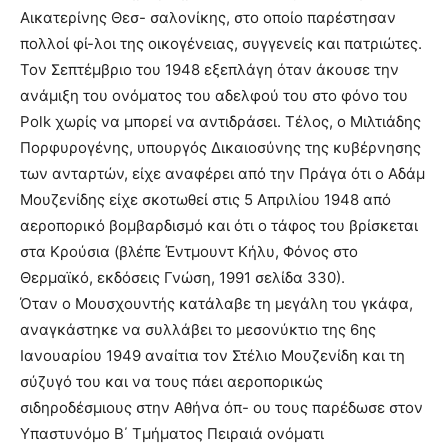
Αικατερίνης Θεσ- σαλονίκης, στο οποίο παρέστησαν
πολλοί φί-λοι της οικογένειας, συγγενείς και πατριώτες.
Τον Σεπτέμβριο του 1948 εξεπλάγη όταν άκουσε την
ανάμιξη του ονόματος του αδελφού του στο φόνο του
Polk χωρίς να μπορεί να αντιδράσει. Τέλος, ο Μιλτιάδης
Πορφυρογένης, υπουργός Δικαιοσύνης της κυβέρνησης
των ανταρτών, είχε αναφέρει από την Πράγα ότι ο Αδάμ
Μουζενίδης είχε σκοτωθεί στις 5 Απριλίου 1948 από
αεροπορικό βομβαρδισμό και ότι ο τάφος του βρίσκεται
στα Κρούσια (βλέπε Έντμουντ Κήλυ, Φόνος στο
Θερμαϊκό, εκδόσεις Γνώση, 1991 σελίδα 330).
Όταν ο Μουσχουντής κατάλαβε τη μεγάλη του γκάφα,
αναγκάστηκε να συλλάβει το μεσονύκτιο της 6ης
Ιανουαρίου 1949 αναίτια τον Στέλιο Μουζενίδη και τη
σύζυγό του και να τους πάει αεροπορικώς
σιδηροδέσμιους στην Αθήνα όπ- ου τους παρέδωσε στον
Υπαστυνόμο Β΄ Τμήματος Πειραιά ονόματι