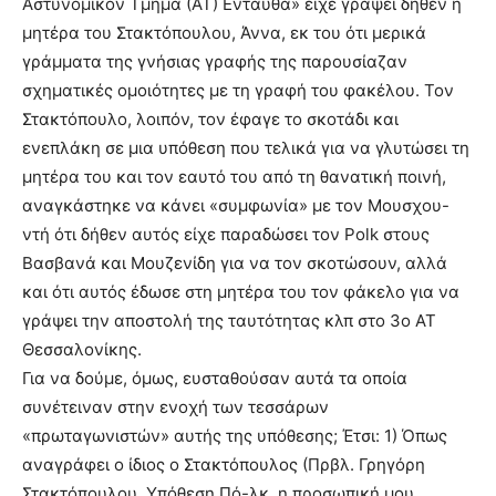
Αστυνομικόν Τμήμα (ΑΤ) Ενταύθα» είχε γράψει δήθεν η
μητέρα του Στακτόπουλου, Άννα, εκ του ότι μερικά
γράμματα της γνήσιας γραφής της παρουσίαζαν
σχηματικές ομοιότητες με τη γραφή του φακέλου. Τον
Στακτόπουλο, λοιπόν, τον έφαγε το σκοτάδι και
ενεπλάκη σε μια υπόθεση που τελικά για να γλυτώσει τη
μητέρα του και τον εαυτό του από τη θανατική ποινή,
αναγκάστηκε να κάνει «συμφωνία» με τον Μουσχου-
ντή ότι δήθεν αυτός είχε παραδώσει τον Polk στους
Βασβανά και Μουζενίδη για να τον σκοτώσουν, αλλά
και ότι αυτός έδωσε στη μητέρα του τον φάκελο για να
γράψει την αποστολή της ταυτότητας κλπ στο 3ο ΑΤ
Θεσσαλονίκης.
Για να δούμε, όμως, ευσταθούσαν αυτά τα οποία
συνέτειναν στην ενοχή των τεσσάρων
«πρωταγωνιστών» αυτής της υπόθεσης; Έτσι: 1) Όπως
αναγράφει ο ίδιος ο Στακτόπουλος (Πρβλ. Γρηγόρη
Στακτόπουλου, Υπόθεση Πό-λκ, η προσωπική μου