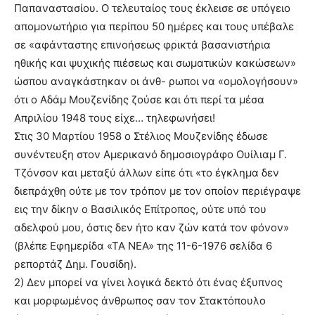
Παπαναστασίου. Ο τελευταίος τους έκλεισε σε υπόγειο
απομονωτήριο για περίπου 50 ημέρες και τους υπέβαλε
σε «αφάνταστης επινοήσεως φρικτά βασανιστήρια
ηθικής και ψυχικής πιέσεως και σωματικών κακώσεων»
ώσπου αναγκάστηκαν οι άνθ- ρωποι να «ομολογήσουν»
ότι ο Αδάμ Μουζενίδης ζούσε και ότι περί τα μέσα
Απριλίου 1948 τους είχε… τηλεφωνήσει!
Στις 30 Μαρτίου 1958 ο Στέλιος Μουζενίδης έδωσε
συνέντευξη στον Αμερικανό δημοσιογράφο Ουίλιαμ Γ.
Τζόνσον και μεταξύ άλλων είπε ότι «το έγκλημα δεν
διεπράχθη ούτε με τον τρόπον με τον οποίον περιέγραψε
εις την δίκην ο Βασιλικός Επίτροπος, ούτε υπό του
αδελφού μου, όστις δεν ήτο καν ζών κατά τον φόνον»
(βλέπε Εφημερίδα «ΤΑ ΝΕΑ» της 11-6-1976 σελίδα 6
ρεπορτάζ Δημ. Γουσίδη).
2) Δεν μπορεί να γίνει λογικά δεκτό ότι ένας έξυπνος
και μορφωμένος άνθρωπος σαν τον Στακτόπουλο