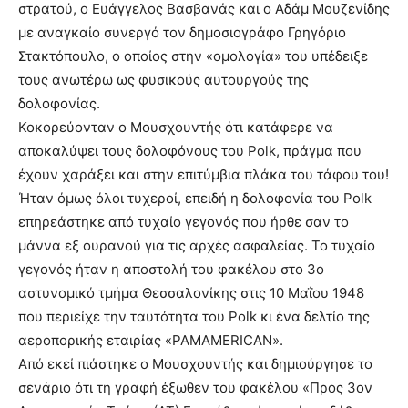
στρατού, ο Ευάγγελος Βασβανάς και ο Αδάμ Μουζενίδης
με αναγκαίο συνεργό τον δημοσιογράφο Γρηγόριο
Στακτόπουλο, ο οποίος στην «ομολογία» του υπέδειξε
τους ανωτέρω ως φυσικούς αυτουργούς της
δολοφονίας.
Κοκορεύονταν ο Μουσχουντής ότι κατάφερε να
αποκαλύψει τους δολοφόνους του Polk, πράγμα που
έχουν χαράξει και στην επιτύμβια πλάκα του τάφου του!
Ήταν όμως όλοι τυχεροί, επειδή η δολοφονία του Polk
επηρεάστηκε από τυχαίο γεγονός που ήρθε σαν το
μάννα εξ ουρανού για τις αρχές ασφαλείας. Το τυχαίο
γεγονός ήταν η αποστολή του φακέλου στο 3ο
αστυνομικό τμήμα Θεσσαλονίκης στις 10 Μαΐου 1948
που περιείχε την ταυτότητα του Polk κι ένα δελτίο της
αεροπορικής εταιρίας «PAMAMERICAN».
Από εκεί πιάστηκε ο Μουσχουντής και δημιούργησε το
σενάριο ότι τη γραφή έξωθεν του φακέλου «Προς 3ον