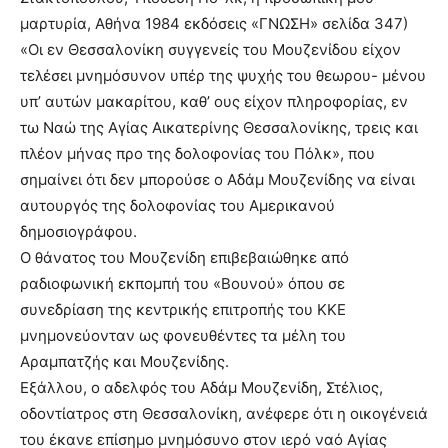
μαρτυρία, Αθήνα 1984 εκδόσεις «ΓΝΩΣΗ» σελίδα 347)
«Οι εν Θεσσαλονίκη συγγενείς του Μουζενίδου είχον
τελέσει μνημόσυνον υπέρ της ψυχής του θεωρου- μένου
υπ’ αυτών μακαρίτου, καθ’ ους είχον πληροφορίας, εν
τω Ναώ της Αγίας Αικατερίνης Θεσσαλονίκης, τρεις και
πλέον μήνας προ της δολοφονίας του Πόλκ», που
σημαίνει ότι δεν μπορούσε ο Αδάμ Μουζενίδης να είναι
αυτουργός της δολοφονίας του Αμερικανού
δημοσιογράφου.
Ο θάνατος του Μουζενίδη επιβεβαιώθηκε από
ραδιοφωνική εκπομπή του «Βουνού» όπου σε
συνεδρίαση της κεντρικής επιτροπής του ΚΚΕ
μνημονεύονταν ως φονευθέντες τα μέλη του
Αραμπατζής και Μουζενίδης.
Εξάλλου, ο αδελφός του Αδάμ Μουζενίδη, Στέλιος,
οδοντίατρος στη Θεσσαλονίκη, ανέφερε ότι η οικογένειά
του έκανε επίσημο μνημόσυνο στον ιερό ναό Αγίας