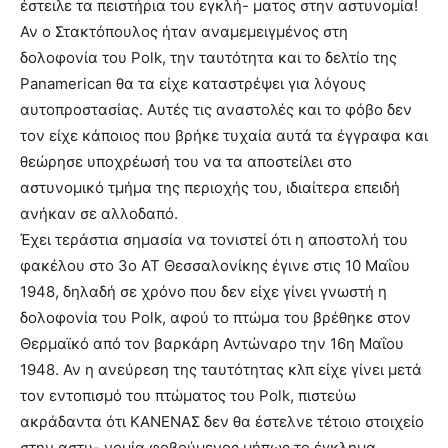
έστειλε τα πειστήρια του εγκλή- ματος στην αστυνομία!
Αν ο Στακτόπουλος ήταν αναμεμειγμένος στη
δολοφονία του Polk, την ταυτότητα και το δελτίο της
Panamerican θα τα είχε καταστρέψει για λόγους
αυτοπροστασίας. Αυτές τις αναστολές και το φόβο δεν
τον είχε κάποιος που βρήκε τυχαία αυτά τα έγγραφα και
θεώρησε υποχρέωσή του να τα αποστείλει στο
αστυνομικό τμήμα της περιοχής του, ιδιαίτερα επειδή
ανήκαν σε αλλοδαπό.
Έχει τεράστια σημασία να τονιστεί ότι η αποστολή του
φακέλου στο 3ο ΑΤ Θεσσαλονίκης έγινε στις 10 Μαΐου
1948, δηλαδή σε χρόνο που δεν είχε γίνει γνωστή η
δολοφονία του Polk, αφού το πτώμα του βρέθηκε στον
Θερμαϊκό από τον βαρκάρη Αντώναρο την 16η Μαΐου
1948. Αν η ανεύρεση της ταυτότητας κλπ είχε γίνει μετά
τον εντοπισμό του πτώματος του Polk, πιστεύω
ακράδαντα ότι ΚΑΝΕΝΑΣ δεν θα έστελνε τέτοιο στοιχείο
στην αστυ- νομία φοβούμενος μήπως το έγκλημα