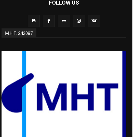
FOLLOW US
Μ.Η.Τ. 242087