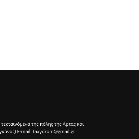
 τεκταινόμενα της πόλης της Άρτας και
άνας) E-mail: taxydrom@gmail.gr