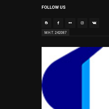
FOLLOW US
Μ.Η.Τ. 242087