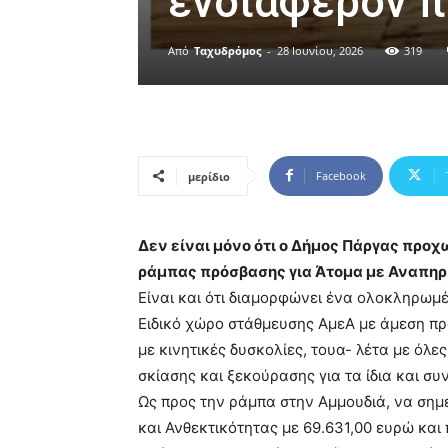
ενδιαφέρον 
Από
Ταχυδρόμος
-
28 Ιουνίου, 2026
319
Facebook
μερίδιο
Δεν είναι μόνο ότι ο Δήμος Πάργας πρ
ράμπας πρόσβασης για Άτομα με Αναπηρί
Είναι και ότι διαμορφώνει ένα ολοκληρωμ
Ειδικό χώρο στάθμευσης ΑμεΑ με άμεση πρ
με κινητικές δυσκολίες, τουα- λέτα με όλ
σκίασης και ξεκούρασης για τα ίδια και συ
Ως προς την ράμπα στην Αμμουδιά, να σημ
και Ανθεκτικότητας με 69.631,00 ευρώ και