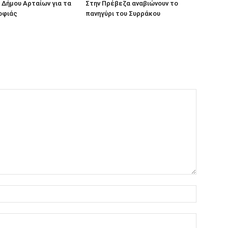
Δήμου Αρταίων για τα
Στην Πρέβεζα αναβιώνουν το
οφιάς
πανηγύρι του Συρράκου