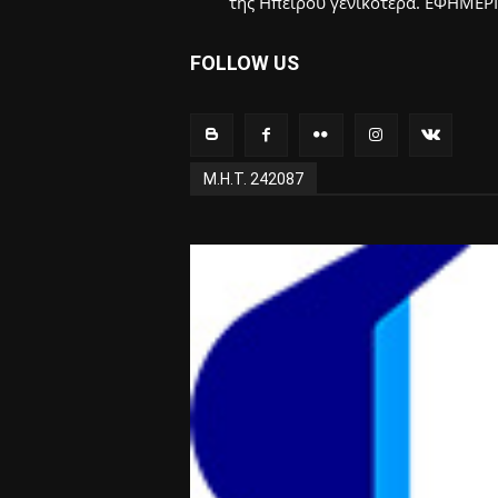
της Ηπείρου γενικότερα. ΕΦΗΜΕΡ
FOLLOW US
Μ.Η.Τ. 242087