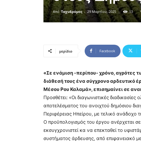
Από
Ταχυδρόμος
-
29 Μαρτίου, 2025
13
Facebook
μερίδιο
«Σε ενάμιση -περίπου- χρόνο, αγρότες 
διάθεσή τους ένα σύγχρονο αρδευτικό έργ
Μέσου Ρου Καλαμά», επισημαίνει σε ανα
Προσθέτει: «Οι διαγωνιστικές διαδικασίε
αποτελέσματος του ανοιχτού δημόσιου δια
Περιφέρειας Ηπείρου, με τελικό ανάδοχο τ
Ο προϋπολογισμός του έργου ανέρχεται σε 
εκσυγχρονιστεί κα να επεκταθεί το υφιστά
συστήματος άρδευσης, από επιφανειακό με