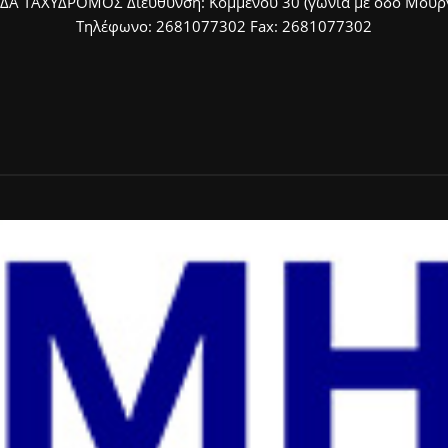
ΙΔΑ ΤΑΧΥΔΡΟΜΟΣ Διεύθυνση: Κομμένου 30 (γωνία με οδό Μουργκ
Τηλέφωνο: 2681077302 Fax: 2681077302