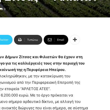
0
Twitter
Τυπώνω
Email
των Δήμων Ζίτσας και Φιλιατών θα έχουν στη
ο για τις καλλιέργειές τους στην περιοχή του
κοίνωσή της η Περιφέρεια Ηπείρου.
ς ολοκληρώθηκαν, με την κατακύρωση του
γωνισμού από την Περιφερειακή Επιτροπή της
ην εταιρεία “ΑΡΛΕΤΟΣ ΑΤΕΕ”.
6.200.000 ευρώ. Με το έργο πρόκειται να
μενο σήμερα αρδευτικό δίκτυο, με αλλαγή του
 ανοικτές διώρυγες που είναι σήμερα, σε σύστημα