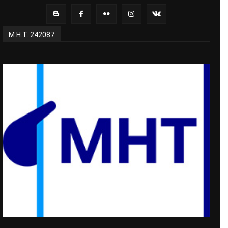
Μ.Η.Τ. 242087