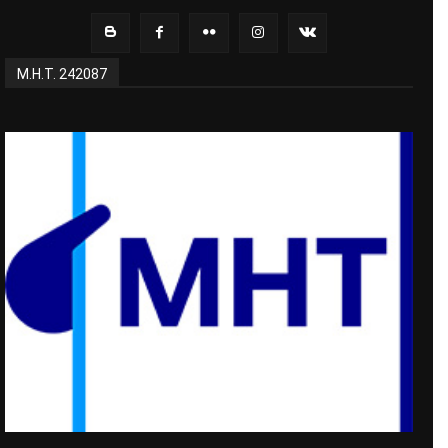
Μ.Η.Τ. 242087