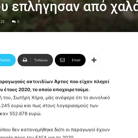
ου επλήγησαν από χαλ
23
0
Twitter
Τυπώνω
Email
αραγωγούς ακτινιδίων Άρτας που είχαν πληγεί
υ έτους 2020, το οποίο αποχαιρετούμε.
τή του, Σωτήρη Χήρα, μάς ανέφερε ότι το συνολικό
.245 ευρώ και πως στους λογαριασμούς των
καν 552.678 ευρώ.
ίπου δεν κατανεμήθηκε διότι οι παραγωγοί έχουν
σφορές προς τον ΕΛΓΑ για το 2020.