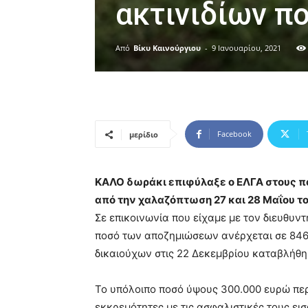
ακτινιδίων π
Από
Βίκυ Καινούργιου
-
9 Ιανουαρίου, 2021
Facebook
μερίδιο
ΚΑΛΟ δωράκι επιφύλαξε ο ΕΛΓΑ στους π
από την χαλαζόπτωση 27 και 28 Μαΐου το
Σε επικοινωνία που είχαμε με τον διευθυν
ποσό των αποζημιώσεων ανέρχεται σε 846
δικαιούχων στις 22 Δεκεμβρίου καταβλήθη
Το υπόλοιπο ποσό ύψους 300.000 ευρώ περ
εκκρεμότητες με τις ασφαλιστικές τους ει