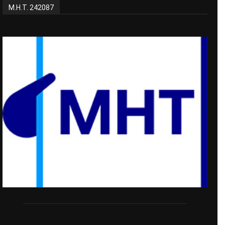
Μ.Η.Τ. 242087