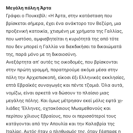
Μεγάλη πόλη η Άρτα
Γράφει ο Πουκεβίλ: «Η Άρτα, στην κατάσταση που
βρίσκεται σήμερα, έχει ένα ανάκτορο τον Βεζύρη, μια
προξενική κατοικία, χτισμένη με χρήματα της Γαλλίας,
που ωστόσο, αμφισβητείται η κυριότητά της από τότε
που δεν μπορεί η Γαλλία να διεκδικήσει τα δικαιώματά
της, παρά μόνο με τη δικαιοσύνη.
Ανεξάρτητα απ’ αυτές τις οικοδομές, που βρίσκονται
στην πρώτη γραμμή, παρατηρούμε ακόμα μέσα στην
πόλη την Αρχιεπισκοπή, είκοσι έξι Ελληνικές εκκλησίες,
επτά Εβραϊκές συναγωγές και πέντε τζαμιά. Όλα αυτά,
νομίζω, είναι αρκετά να δώσουν το πλαίσιο μιας
μεγάλης πόλης. Και όμως μέτρησαν εκεί μόλις εφτά χι-
λιάδες ‘Έλληνες, οχτακόσιους Μωαμεθανούς και
περίπου χίλιους Εβραίους, που οι περισσότεροί τους
κατάγονται από την Απουλία και την Καλαβρία της
Ιταλίας. Αυτός ήταν ο πληθυσμός της, όταν ξέσπασε η