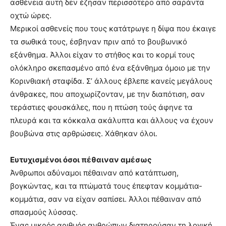
ασθένεια αυτή δεν έζησαν περισσότερο από σαράντα
οχτώ ώρες.
Μερικοί ασθενείς που τους κατάτρωγε η δίψα που έκαιγε
τα σωθικά τους, έσβηναν πριν από το βουβωνικό
εξάνθημα. Άλλοι είχαν το στήθος και το κορμί τους
ολόκληρο σκεπασμένο από ένα εξάνθημα όμοιο με την
Κορινθιακή σταφίδα. Σ’ άλλους έβλεπε κανείς μεγάλους
άνθρακες, που αποχωρίζονταν, με την διαπότιση, σαν
τεράστιες φουσκάλες, που η πτώση τούς άφηνε τα
πλευρά και τα κόκκαλα ακάλυπτα και άλλους να έχουν
βουβώνα στις αρθρώσεις. Χάθηκαν όλοι.
Ευτυχισμένοι όσοι πέθαιναν αμέσως
Άνθρωποι αδύναμοι πέθαιναν από κατάπτωση,
βογκώντας, και τα πτώματά τους έπεφταν κομμάτια-
κομμάτια, σαν να είχαν σαπίσει. Άλλοι πέθαιναν από
σπασμούς λύσσας.
Ένας μικρός αριθμός ανθρώπων διατηρούσαν τη λογική