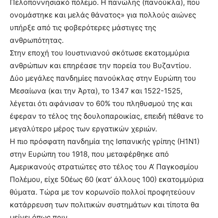
Πελοποννησιακό πόλεμο. Η πανώλης (πανούκλα), που
ονομάστηκε και μελάς θάνατος» για πολλούς αιώνες
υπήρξε από τις φοβερότερες μάστιγες της
ανθρωπότητας.
Στην εποχή του Ιουστινιανού σκότωσε εκατομμύρια
ανθρώπων και επηρέασε την πορεία του Βυζαντίου.
Δύο μεγάλες πανδημίες πανούκλας στην Ευρώπη του
Μεσαίωνα (και την Άρτα), το 1347 και 1522-1525,
λέγεται ότι αφάνισαν το 60% του πληθυσμού της και
έφεραν το τέλος της δουλοπαροικίας, επειδή πέθανε το
μεγαλύτερο μέρος των εργατικών χεριών.
Η πιο πρόσφατη πανδημία της Ισπανικής γρίπης (Η1Ν1)
στην Ευρώπη του 1918, που μεταφέρθηκε από
Αμερικανούς στρατιώτες στο τέλος του Α’ Παγκοσμίου
Πολέμου, είχε 50έως 60 (κατ’ άλλους 100) εκατομμύρια
θύματα. Τώρα με τον κορωνοϊο πολλοί προφητεύουν
κατάρρευση των πολιτικών συστημάτων και τίποτα θα
μείνει όπως πριν.