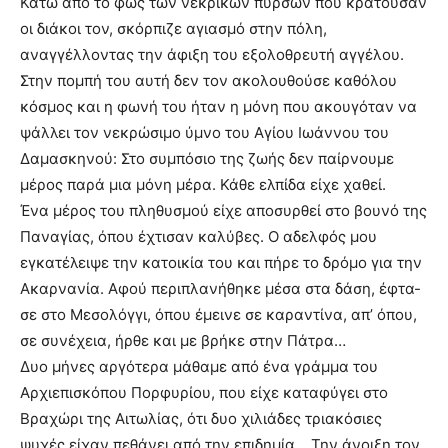
Κάτω από το φως των νεκρικών πυρσών που κρατούσαν
οι διάκοι τον, σκόρπιζε αγιασμό στην πόλη,
αναγγέλλοντας την άφιξη του εξολοθρευτή αγγέλου.
Στην πομπή του αυτή δεν τον ακολουθούσε καθόλου
κόσμος και η φωνή του ήταν η μόνη που ακουγόταν να
ψάλλει τον νεκρώσιμο ύμνο του Αγίου Ιωάννου του
Δαμασκηνού: Στο συμπόσιο της ζωής δεν παίρνουμε
μέρος παρά μια μόνη μέρα. Κάθε ελπίδα είχε χαθεί.
Ένα μέρος του πληθυσμού είχε αποσυρθεί στο βουνό της
Παναγίας, όπου έχτισαν καλύβες. Ο αδελφός μου
εγκατέλειψε την κατοικία του και πήρε το δρόμο για την
Ακαρνανία. Αφού περιπλανήθηκε μέσα στα δάση, έφτα-
σε στο Μεσολόγγι, όπου έμεινε σε καραντίνα, απ’ όπου,
σε συνέχεια, ήρθε και με βρήκε στην Πάτρα…
Δυο μήνες αργότερα μάθαμε από ένα γράμμα του
Αρχιεπισκόπου Πορφυρίου, που είχε καταφύγει στο
Βραχώρι της Αιτωλίας, ότι δυο χιλιάδες τριακόσιες
ψυχές είχαν πεθάνει από την επιδημία… Την άνοιξη τον