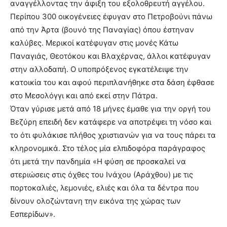
αναγγέλλοντας την άφιξη του εξολοθρευτή αγγέλου.
Περίπου 300 οικογένειες έφυγαν στο Πετροβούνι πάνω
από την Άρτα (βουνό της Παναγίας) όπου έστηναν
καλύβες. Μερικοί κατέφυγαν στις μονές Κάτω
Παναγιάς, Θεοτόκου και Βλαχέρνας, άλλοι κατέφυγαν
στην αλλοδαπή. Ο υποπρόξενος εγκατέλειψε την
κατοικία του και αφού περιπλανήθηκε στα δάση έφθασε
στο Μεσολόγγι και από εκεί στην Πάτρα.
Όταν γύρισε μετά από 18 μήνες έμαθε για την οργή του
Βεζύρη επειδή δεν κατάφερε να αποτρέψει τη νόσο και
το ότι φυλάκισε πλήθος χριστιανών για να τους πάρει τα
κληρονομικά. Στο τέλος μία ελπιδοφόρα παράγραφος
ότι μετά την πανδημία «Η φύση σε προσκαλεί να
στεριώσεις στις όχθες του Ινάχου (Αράχθου) με τις
πορτοκαλιές, λεμονιές, ελιές και όλα τα δέντρα που
δίνουν ολοζώντανη την εικόνα της χώρας των
Εσπερίδων».