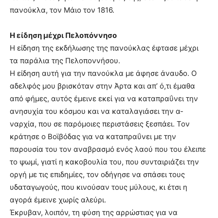
πανούκλα, τον Μάιο τον 1816.
Η είδηση μέχρι Πελοπόννησο
Η είδηση της εκδήλωσης της πανούκλας έφτασε μέχρι
τα παράλια της Πελοποννήσου.
Η είδηση αυτή για την πανούκλα με άφησε άναυδο. Ο
αδελφός μου βρισκόταν στην Άρτα και απ’ ό,τι έμαθα
από φήμες, αυτός έμεινε εκεί για να καταπραΰνει την
ανησυχία του κόσμου και να καταλαγιάσει την α-
ναρχία, που σε παρόμοιες περιστάσεις ξεσπάει. Τον
κράτησε ο Βοϊβόδας για να καταπραΰνει με την
παρουσία του τον αναβρασμό ενός λαού που του έλειπε
το ψωμί, γιατί η κακοβουλία του, που συνταιριάζει την
οργή με τις επιδημίες, τον οδήγησε να σπάσει τους
υδαταγωγούς, που κινούσαν τους μύλους, κι έτσι η
αγορά έμεινε χωρίς αλεύρι.
Έκρυβαν, λοιπόν, τη φύση της αρρώστιας για να