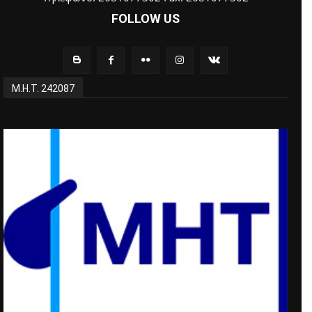
FOLLOW US
Μ.Η.Τ. 242087