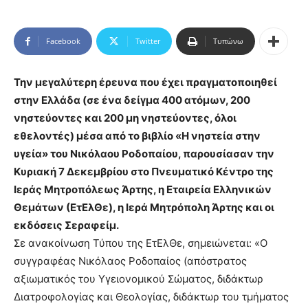
Facebook
Twitter
Τυπώνω
Την μεγαλύτερη έρευνα που έχει πραγματοποιηθεί
στην Ελλάδα (σε ένα δείγμα 400 ατόμων, 200
νηστεύοντες και 200 μη νηστεύοντες, όλοι
εθελοντές) μέσα από το βιβλίο «Η νηστεία στην
υγεία» του Νικόλαου Ροδοπαίου, παρουσίασαν την
Κυριακή 7 Δεκεμβρίου στο Πνευματικό Κέντρο της
Ιεράς Μητροπόλεως Άρτης, η Εταιρεία Ελληνικών
Θεμάτων (ΕτΕλΘε), η Ιερά Μητρόπολη Άρτης και οι
εκδόσεις Σεραφείμ.
Σε ανακοίνωση Τύπου της ΕτΕλΘε, σημειώνεται: «Ο
συγγραφέας Νικόλαος Ροδοπαίος (απόστρατος
αξιωματικός του Υγειονομικού Σώματος, διδάκτωρ
Διατροφολογίας και Θεολογίας, διδάκτωρ του τμήματος