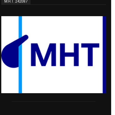
Μ.Η.Τ. 242087