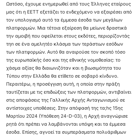
Ωστόσο, έχουμε ενημερωθεί από τους Έλληνες εταίρους
μας ότι η ΕΕΤΤ εξετάζει το ενδεχόμενο να εξαιρέσει από
τον υπολογισμό αυτό τα έμμεσα έσοδα των μεγάλων
πλατφορμών. Μια τέτοια εξαίρεση θα μείωνε δραστικά
την αμοιβή που οφείλεται στους εκδότες, περιορίζοντάς
τηn σε ένα αμελητέο κλάσμα των τεράστιων εσόδων
των πλατφορμών. Αυτό θα αναιρούσε τον σκοπό τόσο
της ευρωπαϊκής όσο και της εθνικής νομοθεσίας: το
χάσμα αξίας θα διαιωνιζόταν και η βιωσιμότητα του
Τύπου στην Ελλάδα θα ετίθετο σε σοβαρό κίνδυνο.
Περαιτέρω, η προσέγγιση αυτή, η οποία στην πράξη
ταυτίζεται με τις επιδιώξεις των πλατφορμών, αντιβαίνει
στις αποφάσεις της Γαλλικής Αρχής Ανταγωνισμού σε
αντίστοιχες υποθέσεις. Στην απόφασή της τα;hς 15ης
Μαρτίου 2024 (Υπόθεση 24-D-03), η Αρχή αναγνώρισε
ρητά ότι πρέπει να λαμβάνονται υπόψη και τα έμμεσα
έσοδα. Επίσης, αγνοεί τα συμπεράσματα πολυάριθμων