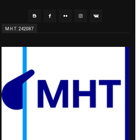
Μ.Η.Τ. 242087