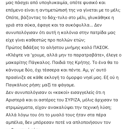
μας πάσχει από υπογλυκαιμία, οπότε φυσικό και
επόμενο είναι η αντιμετώπισή της να γίνεται με το μέλι;
Οπότε, βάζοντας το δάχ-τυλο στο μέλι, γλυκάθηκε η
γριά στα σύκα, έφαγε και τα συκόφυλλα… Δεν
συνυπολόγισαν ότι αυτή η κολόνια στην πατρίδα μας
είχε γίνει καθεστώς προ πολλών ετών;
Πρώτος διδάξας το αλήστου μνήμης καλό ΠΑΣΟΚ.
«Κλέψτε να ’χουμε, αλλά μην το παρατραβάτε», έλεγε ο
μακαρίτης Πάγκαλος. Παιδιά της Κρήτης. Το ένα θα το
κάνουμε δύο, όχι τέσσερα και πέντε. Αμ, γι’ αυτό
πρασίνιζε σε κάθε εκλογή το όμορφο νησί μας. Εξ ού η
Παγκάλιος ρήση: μαζί τα φάγαμε.
Δεν συνυπολόγισαν οι «κακοί» εισαγγελείς ότι η
Αριστερά και οι αστέρες του ΣΥΡΙΖΑ, μόλις άρχισαν τα
στριμώγματα, είχαν ανακαλύψει την τεχνική λύση;
Αλλά λόγω του ότι το μυαλό τους ήταν στα πέρα
αμπέλια, δεν μπόρεσαν ποτέ να απλοποιήσουν τον