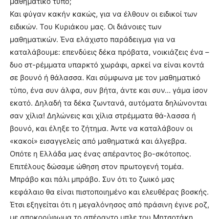
μαθηματικό τύπο;
Και φύγαν κακήν κακώς, για να έλθουν οι ειδικοί των
ειδικών. Του Κυριάκου μας. Οι διάνοιες των
μαθηματικών. Ένα ελάχιστο παράδειγμα για να
καταλάβουμε: επενδύεις δέκα πρόβατα, νοικιάζεις ένα –
δυο στ-ρέμματα υπαρκτό χωράφι, αρκεί να είναι κοντά
σε βουνό ή θάλασσα. Και σύμφωνα με τον μαθηματικό
τύπο, ένα συν άλφα, συν βήτα, άντε και συν… γάμα ίσον
εκατό. Δηλαδή τα δέκα ζωντανά, αυτόματα δηλώνονται
σαν χίλια! Δηλώνεις και χίλια στρέμματα θά-λασσα ή
βουνό, και έληξε το ζήτημα. Άντε να καταλάβουν οι
«κακοί» εισαγγελείς από μαθηματικά και άλγεβρα.
Οπότε η Ελλάδα μας ένας απέραντος βο-σκότοπος.
Επιτέλους δώσαμε ώθηση στον πρωτογενή τομέα.
Μπράβο και πάλι μπράβο. Συν ότι το ζωικό μας
κεφάλαιο θα είναι πιστοποιημένο και ελευθέρας βοσκής.
Έτσι εξηγείται ότι η μεγαλόνησος από πράσινη έγινε ροζ,
με αποκορύφωμα το απέραντο μπλε του Μητσοτάκη