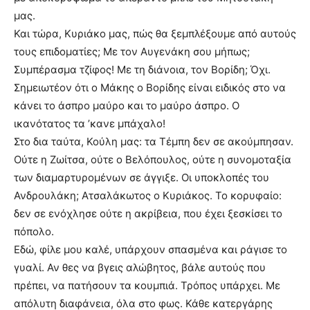
μας.
Και τώρα, Κυριάκο μας, πώς θα ξεμπλέξουμε από αυτούς
τους επιδοματίες; Με τον Αυγενάκη σου μήπως;
Συμπέρασμα τζίφος! Με τη διάνοια, τον Βορίδη; Όχι.
Σημειωτέον ότι ο Μάκης ο Βορίδης είναι ειδικός στο να
κάνει το άσπρο μαύρο και το μαύρο άσπρο. Ο
ικανότατος τα ’κανε μπάχαλο!
Στο δια ταύτα, Κούλη μας: τα Τέμπη δεν σε ακούμπησαν.
Ούτε η Ζωίτσα, ούτε ο Βελόπουλος, ούτε η συνομοταξία
των διαμαρτυρομένων σε άγγιξε. Οι υποκλοπές του
Ανδρουλάκη; Ατσαλάκωτος ο Κυριάκος. Το κορυφαίο:
δεν σε ενόχλησε ούτε η ακρίβεια, που έχει ξεσκίσει το
πόπολο.
Εδώ, φίλε μου καλέ, υπάρχουν σπασμένα και ράγισε το
γυαλί. Αν θες να βγεις αλώβητος, βάλε αυτούς που
πρέπει, να πατήσουν τα κουμπιά. Τρόπος υπάρχει. Με
απόλυτη διαφάνεια, όλα στο φως. Κάθε κατεργάρης