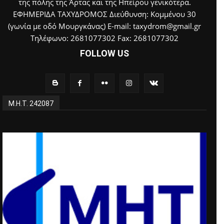
της πόλης της Άρτας και της Ηπείρου γενικότερα.
ΕΦΗΜΕΡΙΔΑ ΤΑΧΥΔΡΟΜΟΣ Διεύθυνση: Κομμένου 30
(γωνία με οδό Μουργκάνας) E-mail: taxydrom@gmail.gr
Τηλέφωνο: 2681077302 Fax: 2681077302
FOLLOW US
Μ.Η.Τ. 242087