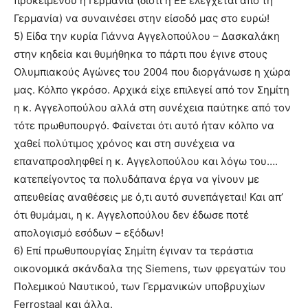
προκειμένου η Γερμανία (διότι η ΕΕ ελέγχεται από τη
Γερμανία) να συναινέσει στην είσοδό μας στο ευρώ!
5) Είδα την κυρία Γιάννα Αγγελοπούλου – Δασκαλάκη
στην κηδεία και θυμήθηκα το πάρτι που έγινε στους
Ολυμπιακούς Αγώνες του 2004 που διοργάνωσε η χώρα
μας. Κόλπο γκρόσο. Αρχικά είχε επιλεγεί από τον Σημίτη
η κ. Αγγελοπούλου αλλά στη συνέχεια παύτηκε από τον
τότε πρωθυπουργό. Φαίνεται ότι αυτό ήταν κόλπο να
χαθεί πολύτιμος χρόνος και στη συνέχεια να
επαναπροσληφθεί η κ. Αγγελοπούλου και λόγω του….
κατεπείγοντος τα πολυδάπανα έργα να γίνουν με
απευθείας αναθέσεις με ό,τι αυτό συνεπάγεται! Και απ’
ότι θυμάμαι, η κ. Αγγελοπούλου δεν έδωσε ποτέ
απολογισμό εσόδων – εξόδων!
6) Επί πρωθυπουργίας Σημίτη έγιναν τα τεράστια
οικονομικά σκάνδαλα της Siemens, των φρεγατών του
Πολεμικού Ναυτικού, των Γερμανικών υποβρυχίων
Ferrostaal και άλλα.