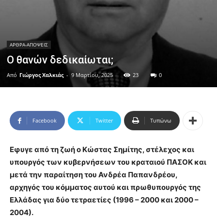
ΑΡΘΡΑ-ΑΠΟΨΕΙΣ
Ο θανών δεδικαίωται;
Από
Γιώργος Χαλκιάς
-
9 Μαρτίου, 2025
23
0
Facebook
Twitter
Τυπώνω
Eφυγε από τη ζωή ο Κώστας Σημίτης, στέλεχος και
υπουργός των κυβερνήσεων του κραταιού ΠΑΣΟΚ και
μετά την παραίτηση του Ανδρέα Παπανδρέου,
αρχηγός του κόμματος αυτού και πρωθυπουργός της
Ελλάδας για δύο τετραετίες (1996 – 2000 και 2000 –
2004).