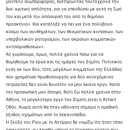
μοντέλο συμπεριφοράς, διατηρώντας ταυτόχρονα την
δια- κριτική απλότητα, για να επενδύσει με αυτή τη ζωή
του και μετά την απόσυρσή του από το δημόσιο
προσκήνιο». Και κατέληξε να πει για ένα πολύβουο
κόσμο των συνθημάτων, των θεαματικών κινήσεων, των
υπερβολικών ρητορισμών, των ακραίων κομματικών
αντιπαραθέσεων».
Ας γυρίσουμε, όμως, πολλά χρόνια πίσω για να
θυμηθούμε τα έργα και τις ημέρες του Σημίτη. Πολιτικός
ενός εκ των δύο, τότε, μεγάλων κομμάτων της Ελλάδας
που χρημάτισε πρωθυπουργός για δύο συνεχόμενες
τετραετίες δεν είναι δυνατόν να μην έκανε έργο. Κατά
την προσωπική μου άποψη, διότι ζω πολλά χρόνια στην
Αθήνα, το μεγαλύτερο έργο του Σημίτη είναι η Αττική
Οδός. Χωρίς αυτή θα ήταν αδύνατη σήμερα η ομαδική
έξοδος οχημάτων από το λεκανοπέδιο.
Η ζεύξη του Ρίου με το Αντίρριο δε νομίζω ότι ήταν τόσο
απαραίτητη, αν ληφθεί υπόψη το τεράστιο κόστος που