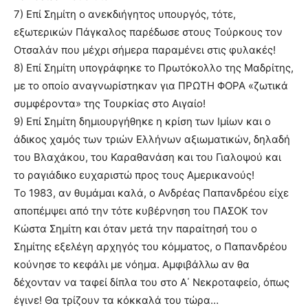
7) Επί Σημίτη ο ανεκδιήγητος υπουργός, τότε,
εξωτερικών Πάγκαλος παρέδωσε στους Τούρκους τον
Οτσαλάν που μέχρι σήμερα παραμένει στις φυλακές!
8) Επί Σημίτη υπογράφηκε το Πρωτόκολλο της Μαδρίτης,
με το οποίο αναγνωρίστηκαν για ΠΡΩΤΗ ΦΟΡΑ «ζωτικά
συμφέροντα» της Τουρκίας στο Αιγαίο!
9) Επί Σημίτη δημιουργήθηκε η κρίση των Ιμίων και ο
άδικος χαμός των τριών Ελλήνων αξιωματικών, δηλαδή
του Βλαχάκου, του Καραθανάση και του Γιαλοψού και
το ραγιάδικο ευχαριστώ προς τους Αμερικανούς!
Το 1983, αν θυμάμαι καλά, ο Ανδρέας Παπανδρέου είχε
αποπέμψει από την τότε κυβέρνηση του ΠΑΣΟΚ τον
Κώστα Σημίτη και όταν μετά την παραίτησή του ο
Σημίτης εξελέγη αρχηγός του κόμματος, ο Παπανδρέου
κούνησε το κεφάλι με νόημα. Αμφιβάλλω αν θα
δέχονταν να ταφεί δίπλα του στο Α΄ Νεκροταφείο, όπως
έγινε! Θα τρίζουν τα κόκκαλά του τώρα…