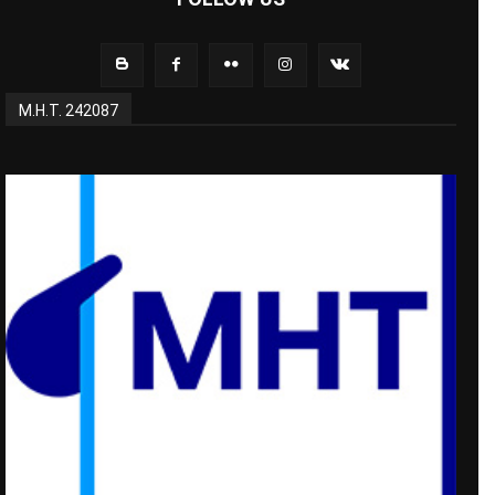
Μ.Η.Τ. 242087