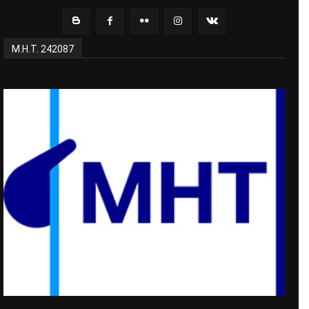
Μ.Η.Τ. 242087