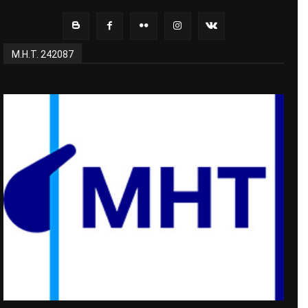
Μ.Η.Τ. 242087