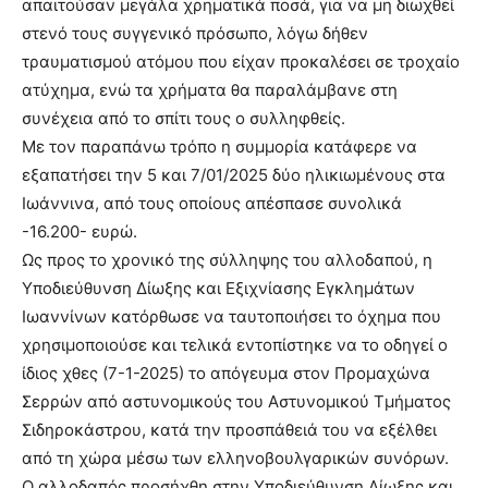
απαιτούσαν μεγάλα χρηματικά ποσά, για να μη διωχθεί
στενό τους συγγενικό πρόσωπο, λόγω δήθεν
τραυματισμού ατόμου που είχαν προκαλέσει σε τροχαίο
ατύχημα, ενώ τα χρήματα θα παραλάμβανε στη
συνέχεια από το σπίτι τους ο συλληφθείς.
Με τον παραπάνω τρόπο η συμμορία κατάφερε να
εξαπατήσει την 5 και 7/01/2025 δύο ηλικιωμένους στα
Ιωάννινα, από τους οποίους απέσπασε συνολικά
-16.200- ευρώ.
Ως προς το χρονικό της σύλληψης του αλλοδαπού, η
Υποδιεύθυνση Δίωξης και Εξιχνίασης Εγκλημάτων
Ιωαννίνων κατόρθωσε να ταυτοποιήσει το όχημα που
χρησιμοποιούσε και τελικά εντοπίστηκε να το οδηγεί ο
ίδιος χθες (7-1-2025) το απόγευμα στον Προμαχώνα
Σερρών από αστυνομικούς του Αστυνομικού Τμήματος
Σιδηροκάστρου, κατά την προσπάθειά του να εξέλθει
από τη χώρα μέσω των ελληνοβουλγαρικών συνόρων.
Ο αλλοδαπός προσήχθη στην Υποδιεύθυνση Δίωξης και