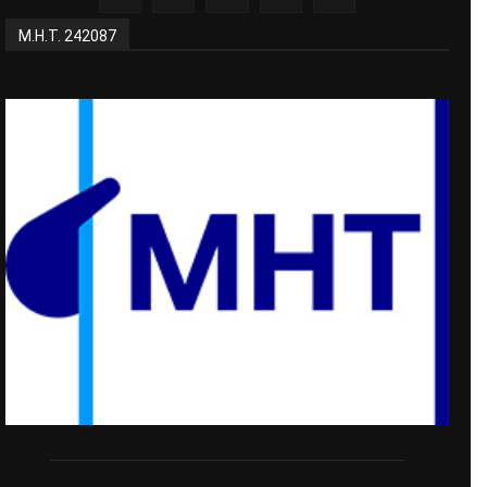
Μ.Η.Τ. 242087