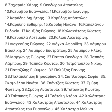
8.Ζαχαριάς Χάρης. 9.Θεοδώρου Απόστολος.
10.Κατσαβού Ευαγγελία. 11.Κατσαβός Ιωάννης.
12.Καρύδης Δημήτρης. 13.Καρύδης Απόστολος.
14.Καρύδης Ευθύμης. 15.Καρύδη Ηλιάνα. 16.Καπελάνου
Ευδοκία. 17.Κομζιάς Γιώργος. 18.Καλιακάτσος Κώστας.
19.Κατσούλα Αρτεμισία. 20.Κολιού Αικατερίνη.
21.Λιαγκούας Γιώργος. 22.Λιόγκα Αφροδίτη. 23.Λάμπρου
Βασιλική. 24.Λάμπρου Ευστράτιος. 25.Λάμπρου Ηλίας.
26.Μαργώνης Γιώργος. 27.Παππά Θεοδώρα. 28.Παππάς
Λάμπρος. 29.Παππάς Κώστας. 30.Πετρόπουλος Νίκος.
31.Παπαζώης Ευθύμιος. 32.Πολύζος Γιάννης.
33.Παλαιοδήμος Βησσαρίων. 34. Σιαπλαούρα Σοφία. 35.
Σκαμνέλου Νινέτα. 36. Σπέντζας Κώστας. 37. Σμύρη
Φωτεινή. 38.Σμύρη Αναστασία. 39.Τσίτσικας Κώστας.
40.Τσίτσικας Γιώργος. 41.Τσότσλη Ντόρα. 42.Χαλάστρας
Ευάγγελος. 43.Χαλάστρας Απόστολος. 44.Χαλάστρας
Απόστολος του Ευαγγέλου. 45.Χαλάστρα Μελίνα.