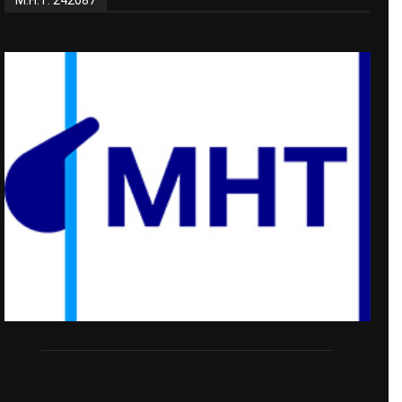
Μ.Η.Τ. 242087