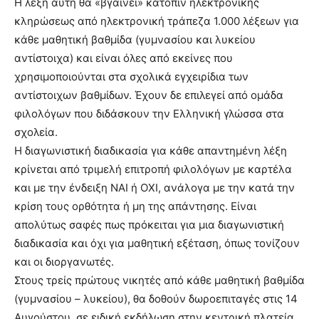
Η λέξη αυτή θα «βγαίνει» κατόπιν ηλεκτρονικής
κληρώσεως από ηλεκτρονική τράπεζα 1.000 λέξεων για
κάθε μαθητική βαθμίδα (γυμνασίου και λυκείου
αντίστοιχα) και είναι όλες από εκείνες που
χρησιμοποιούνται στα σχολικά εγχειρίδια των
αντίστοιχων βαθμίδων. Έχουν δε επιλεγεί από ομάδα
φιλολόγων που διδάσκουν την Ελληνική γλώσσα στα
σχολεία.
Η διαγωνιστική διαδικασία για κάθε απαντημένη λέξη
κρίνεται από τριμελή επιτροπή φιλολόγων με καρτέλα
και με την ένδειξη ΝΑΙ ή ΟΧΙ, ανάλογα με την κατά την
κρίση τους ορθότητα ή μη της απάντησης. Είναι
απολύτως σαφές πως πρόκειται για μια διαγωνιστική
διαδικασία και όχι για μαθητική εξέταση, όπως τονίζουν
και οι διοργανωτές.
Στους τρείς πρώτους νικητές από κάθε μαθητική βαθμίδα
(γυμνασίου – λυκείου), θα δοθούν δωροεπιταγές στις 14
Αυγούστου, σε ειδική εκδήλωση στην κεντρική πλατεία