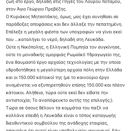
ζωή στο έργο, δηλαδή στις Πηγές του Λούρου ποταμού,
στον Άγιο Γεώργιο Πρεβέζης.
Ο Κυριάκος Μητσοτάκης, όμως, μας έχει συνηθίσει σε
παράδοξες αποφάσεις και δεν άλλαξε την πεπατημένη.
Επέλεξε η μεγάλη φιέστα των υπογραφών να γίνει εκεί
που …καταλήγει το νερό, δηλαδή στη Λευκάδα.
Ούτε η Νικόπολης, η Ελληνική Πομπηία τον συγκίνησε,
ούτε το μοναδικής ομορφιάς Ρωμαϊκό Υδραγωγείο της,
ένα θαυμαστό έργο αρχαίας τεχνολογίας με την οποία
υδροδοτήθηκε η μεγαλύτερη αρχαία πόλη στην Ελλάδα
και οι 150.000 κάτοικοί της (με το καινούριο έργο
αναμένεται να εξυπηρετηθούν επίσης 150.000 και πλέον
κάτοικοι. Αλήθεια, τώρα ούτε εκεί δεν είδατε την
αντιστοιχία; Το αναπόφευκτο αυτής της επιλογής;).
Τώρα σε όσους θέλουν τα κομμάτια του παζλ να
κολλάνε επειδή η Λευκάδα είναι ο τόπος καταγωγής
διευθυντικού συμβούλου της ανάδοχης εταιρίας,
απαντάμε ότι αυτοί είναι υποβολιμαίοι ισχυρισμοί. Εάν