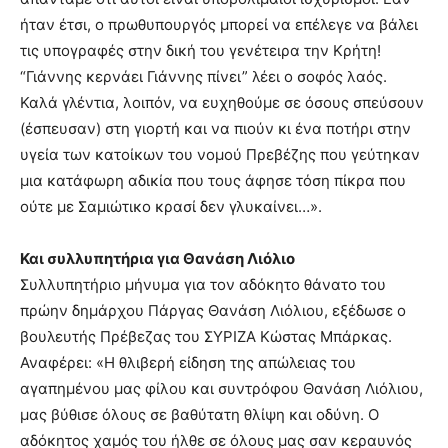
ήταν έτσι, ο πρωθυπουργός μπορεί να επέλεγε να βάλει
τις υπογραφές στην δική του γενέτειρα την Κρήτη!
“Γιάννης κερνάει Γιάννης πίνει” λέει ο σοφός λαός.
Καλά γλέντια, λοιπόν, να ευχηθούμε σε όσους σπεύσουν
(έσπευσαν) στη γιορτή και να πιούν κι ένα ποτήρι στην
υγεία των κατοίκων του νομού Πρεβέζης που γεύτηκαν
μια κατάφωρη αδικία που τους άφησε τόση πίκρα που
ούτε με Σαμιώτικο κρασί δεν γλυκαίνει…».
Και συλλυπητήρια για Θανάση Λιόλιο
Συλλυπητήριο μήνυμα για τον αδόκητο θάνατο του
πρώην δημάρχου Πάργας Θανάση Λιόλιου, εξέδωσε ο
βουλευτής Πρέβεζας του ΣΥΡΙΖΑ Κώστας Μπάρκας.
Αναφέρει: «Η θλιβερή είδηση της απώλειας του
αγαπημένου μας φίλου και συντρόφου Θανάση Λιόλιου,
μας βύθισε όλους σε βαθύτατη θλίψη και οδύνη. Ο
αδόκητος χαμός του ήλθε σε όλους μας σαν κεραυνός