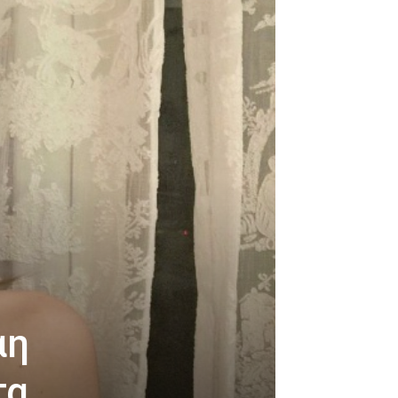
αη
τα