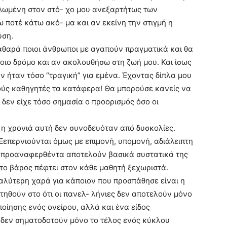
ηλωμένη στον στό- χο μου ανεξαρτήτως των
ποτέ κάτω ακό- μα και αν εκείνη την στιγμή η
ύση.
θαρά ποιοι άνθρωποι με αγαπούν πραγματικά και θα
όποιο δρόμο και αν ακολουθήσω στη ζωή μου. Και ίσως
ν ήταν τόσο “τραγική” για εμένα. Έχοντας δίπλα μου
κούς καθηγητές τα κατάφερα! Θα μπορούσε κανείς να
ο δεν είχε τόσο σημασία ο προορισμός όσο οι
ι η χρονιά αυτή δεν συνοδευόταν από δυσκολίες.
Ξεπερνιούνται όμως με επιμονή, υπομονή, αδιάλειπτη
α προαναφερθέντα αποτελούν βασικά συστατικά της
 το βάρος πέφτει στον κάθε μαθητή ξεχωριστά.
γαλύτερη χαρά για κάποιον που προσπάθησε είναι η
ντηθούν στο ότι οι πανελ- λήνιες δεν αποτελούν μόνο
οίησης ενός ονείρου, αλλά και ένα είδος
τί δεν σηματοδοτούν μόνο το τέλος ενός κύκλου