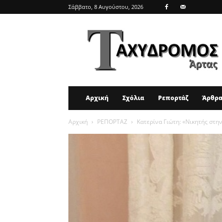
Σάββατο, 8 Αυγούστου, 2026
ΤΑΧΥΔΡΟΜΟΣ
ΑΡΤΑΣ
Αρχική
Σχόλια
Ρεπορτάζ
Άρθρ
Αρχική
ΡΕΠΟΡΤΑΖ
Κατερίνα Γιώτη: «Νικητής στην