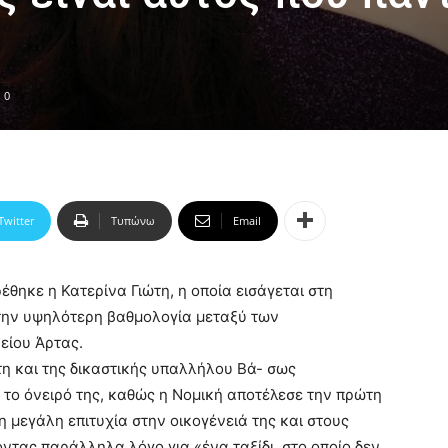
0
Twitter
Τυπώνω
Email
έθηκε η Κατερίνα Γιώτη, η οποία εισάγεται στη
την υψηλότερη βαθμολογία μεταξύ των
είου Άρτας.
τη και της δικαστικής υπαλλήλου Βά- σως
το όνειρό της, καθώς η Νομική αποτέλεσε την πρώτη
τη μεγάλη επιτυχία στην οικογένειά της και στους
ντας παράλληλα λόγο για «ένα ταξίδι, στο οποίο δεν