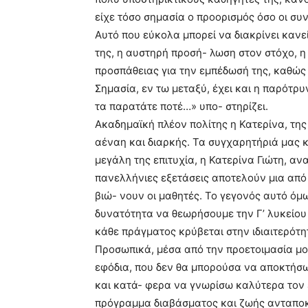
είχε τόσο σημασία ο προορισμός όσο οι συ
Αυτό που εύκολα μπορεί να διακρίνει κανε
της, η αυστηρή προσή- λωση στον στόχο, η
προσπάθειας για την εμπέδωσή της, καθώς 
Σημασία, εν τω μεταξύ, έχει και η παρότρ
τα παρατάτε ποτέ…» υπο- στηρίζει.
Ακαδημαϊκή πλέον πολίτης η Κατερίνα, της
αέναη και διαρκής. Τα συγχαρητήριά μας κ
μεγάλη της επιτυχία, η Κατερίνα Γιώτη, αν
πανελλήνιες εξετάσεις αποτελούν μια από τ
βιώ- νουν οι μαθητές. Το γεγονός αυτό όμω
δυνατότητα να θεωρήσουμε την Γ’ λυκείου 
κάθε πράγματος κρύβεται στην ιδιαιτερότη
Προσωπικά, μέσα από την προετοιμασία μου
εφόδια, που δεν θα μπορούσα να αποκτήσω
και κατά- φερα να γνωρίσω καλύτερα τον ε
πρόγραμμα διαβάσματος και ζωής ανταποκρ