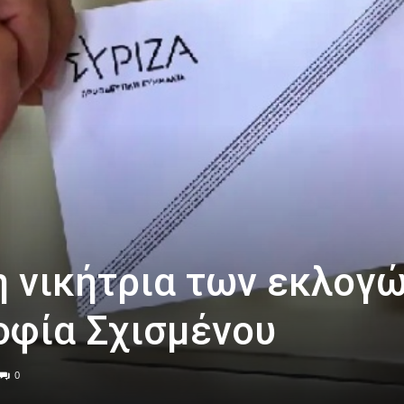
η νικήτρια των εκλογ
οφία Σχισμένου
0