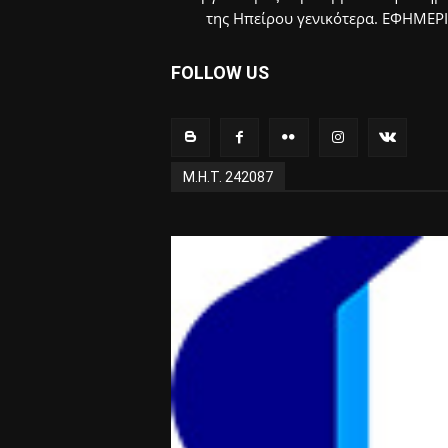
της Ηπείρου γενικότερα. ΕΦΗΜΕΡ
FOLLOW US
Μ.Η.Τ. 242087