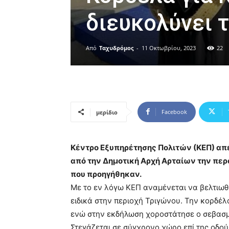
διευκολύνει 
Από
Ταχυδρόμος
-
11 Οκτωβρίου, 2023
22
Facebook
μερίδιο
Κέντρο Εξυπηρέτησης Πολιτών (ΚΕΠ) απέ
από την Δημοτική Αρχή Αρταίων την περ
που προηγήθηκαν.
Με το εν λόγω ΚΕΠ αναμένεται να βελτιωθ
ειδικά στην περιοχή Τριγώνου. Την κορδέ
ενώ στην εκδήλωση χοροστάτησε ο σεβασμι
Στεγάζεται σε σύγχρονο χώρο επί της οδο