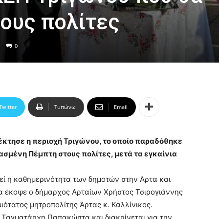
τους πολίτες
0
Twitter
Τυπώνω
Email
κτησε η περιοχή Τριγώνου, το οποίο παραδόθηκε
ασμένη Πέμπτη στους πολίτες, μετά τα εγκαίνια
εί η καθημερινότητα των δημοτών στην Άρτα και
λα έκοψε ο δήμαρχος Αρταίων Χρήστος Τσιρογιάννης
ότατος μητροπολίτης Άρτας κ. Καλλίνικος.
ύ Ταγματάρχη Παπακώστα και διακρίνεται για την