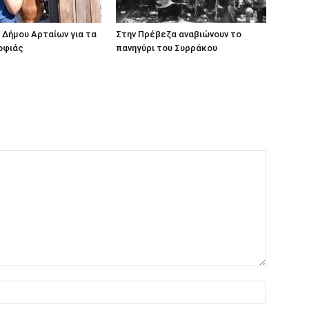
Δήμου Αρταίων για τα
Στην Πρέβεζα αναβιώνουν το
οφιάς
πανηγύρι του Συρράκου