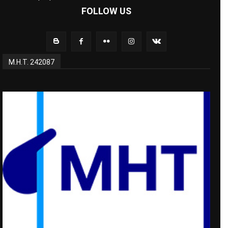
FOLLOW US
Μ.Η.Τ. 242087