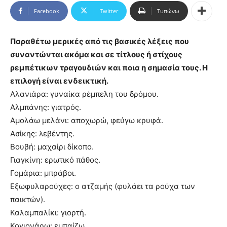
Facebook
Twitter
Τυπώνω
Παραθέτω μερικές από τις βασικές λέξεις που
συναντώνται ακόμα και σε τίτλους ή στίχους
ρεμπέτικων τραγουδιών και ποια η σημασία τους. Η
επιλογή είναι ενδεικτική.
Αλανιάρα: γυναίκα ρέμπελη του δρόμου.
Αλμπάνης: γιατρός.
Αμολάω μελάνι: αποχωρώ, φεύγω κρυφά.
Ασίκης: λεβέντης.
Βουβή: μαχαίρι δίκοπο.
Γιαγκίνη: ερωτικό πάθος.
Γομάρια: μπράβοι.
Εξωφυλαρούχες: ο ατζαμής (φυλάει τα ρούχα των
παικτών).
Καλαμπαλίκι: γιορτή.
Κογιονάρω: εμπαίζω.