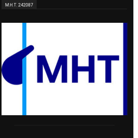
Μ.Η.Τ. 242087