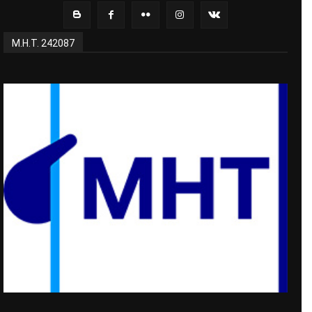
Μ.Η.Τ. 242087