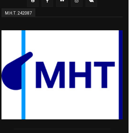
Μ.Η.Τ. 242087