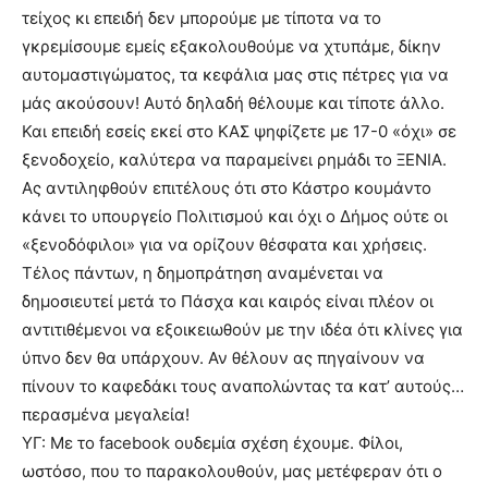
τείχος κι επειδή δεν μπορούμε με τίποτα να το
γκρεμίσουμε εμείς εξακολουθούμε να χτυπάμε, δίκην
αυτομαστιγώματος, τα κεφάλια μας στις πέτρες για να
μάς ακούσουν! Αυτό δηλαδή θέλουμε και τίποτε άλλο.
Και επειδή εσείς εκεί στο ΚΑΣ ψηφίζετε με 17-0 «όχι» σε
ξενοδοχείο, καλύτερα να παραμείνει ρημάδι το ΞΕΝΙΑ.
Ας αντιληφθούν επιτέλους ότι στο Κάστρο κουμάντο
κάνει το υπουργείο Πολιτισμού και όχι ο Δήμος ούτε οι
«ξενοδόφιλοι» για να ορίζουν θέσφατα και χρήσεις.
Τέλος πάντων, η δημοπράτηση αναμένεται να
δημοσιευτεί μετά το Πάσχα και καιρός είναι πλέον οι
αντιτιθέμενοι να εξοικειωθούν με την ιδέα ότι κλίνες για
ύπνο δεν θα υπάρχουν. Αν θέλουν ας πηγαίνουν να
πίνουν το καφεδάκι τους αναπολώντας τα κατ’ αυτούς…
περασμένα μεγαλεία!
ΥΓ: Με το facebook ουδεμία σχέση έχουμε. Φίλοι,
ωστόσο, που το παρακολουθούν, μας μετέφεραν ότι ο