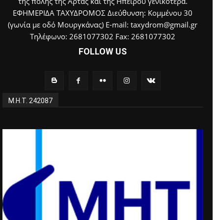
της πόλης της Άρτας και της Ηπείρου γενικότερα.
ΕΦΗΜΕΡΙΔΑ ΤΑΧΥΔΡΟΜΟΣ Διεύθυνση: Κομμένου 30
(γωνία με οδό Μουργκάνας) E-mail: taxydrom@gmail.gr
Τηλέφωνο: 2681077302 Fax: 2681077302
FOLLOW US
Μ.Η.Τ. 242087