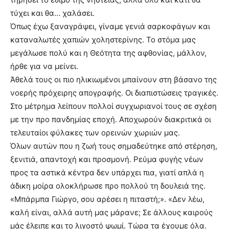
τύχει και θα… χαλάσει.
Όπως έχω ξαναγράψει, γίναμε γενιά σαρκοφάγων και
καταναλωτές χαπιών χοληστερίνης. Το στόμα μας
μεγάλωσε πολύ και η Θεότητα της αφθονίας, μάλλον,
ήρθε για να μείνει.
Άθελά τους οι πιο ηλικιωμένοι μπαίνουν στη βάσανο της
νοερής πρόχειρης απογραφής. Οι διαπιστώσεις τραγικές.
Στο μέτρημα λείπουν πολλοί συγχωριανοί τους σε σχέση
με την προ πανδημίας εποχή. Αποχωρούν διακριτικά οι
τελευταίοι φύλακες των ορεινών χωριών μας.
Όλων αυτών που η ζωή τους σημαδεύτηκε από στέρηση,
ξενιτιά, απαντοχή και προσμονή. Ρεύμα φυγής νέων
προς τα αστικά κέντρα δεν υπάρχει πια, γιατί απλά η
άδικη μοίρα ολοκλήρωσε προ πολλού τη δουλειά της.
«Μπάρμπα Γιώργο, σου αρέσει η πιταστή;». «Δεν λέω,
καλή είναι, αλλά αυτή μας μάρανε; Σε άλλους καιρούς
μάς έλειπε και το λιγοστό ψωμί. Τώρα τα έχουμε όλα.