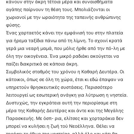
κάνουν στην άκρη τέτοια μέρα και συναισθήματα
αγάπης παίρνουν τη θέση τους. Μπολιάζονται οι
χωριανοί με την ωραιότητα της ταπεινής ανθρώπινης
φύσης.
Ένας χαρταετός κάνει την εμφάνισή του στην πλατεία
για ήρεμα ταξίδια πάνω από τη λίμνη. Το σχοινί κρατά
γερά μια νεαρή μαμά, που μόλις ήρθε από την πό-λη με
όλη την οικογένεια. Ένα μικρό ραδιάκι ακούγεται να
παίζει διακριτικά σε κάποια άκρη.
Συμβολικός σταθμός του χρόνου η Καθαρή Δευτέρα. Οι
κάτοικοι, όπως σε όλη τη χώρα, έτσι κι εδώ έπαψαν να
υπηρετούν θρησκευτικές συστάσεις. Περισσότερο
λειτουργεί ως εσωτερική ανάγκη για λύτρωση η νηστεία.
Δυστυχώς, την εγκράτεια αυτή την περιορίσαμε στη
μέρα της Καθαρής Δευτέρας και άντε και της Μεγάλης
Παρασκευής. Με όσπ- ρια, ελίτσες και χορταράκια δεν
μπορεί να κυλήσει η ζωή τού Νεοέλληνα. Θέλει να
τηρήσει το έθιμο της νηστείας, αλλά όλο και κάτι θα