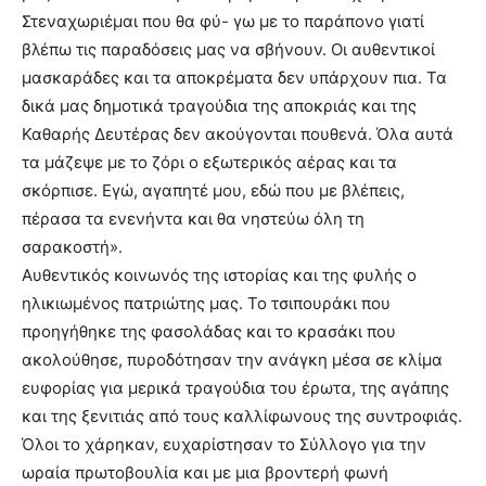
Στεναχωριέμαι που θα φύ- γω με το παράπονο γιατί
βλέπω τις παραδόσεις μας να σβήνουν. Οι αυθεντικοί
μασκαράδες και τα αποκρέματα δεν υπάρχουν πια. Τα
δικά μας δημοτικά τραγούδια της αποκριάς και της
Καθαρής Δευτέρας δεν ακούγονται πουθενά. Όλα αυτά
τα μάζεψε με το ζόρι ο εξωτερικός αέρας και τα
σκόρπισε. Εγώ, αγαπητέ μου, εδώ που με βλέπεις,
πέρασα τα ενενήντα και θα νηστεύω όλη τη
σαρακοστή».
Αυθεντικός κοινωνός της ιστορίας και της φυλής ο
ηλικιωμένος πατριώτης μας. Το τσιπουράκι που
προηγήθηκε της φασολάδας και το κρασάκι που
ακολούθησε, πυροδότησαν την ανάγκη μέσα σε κλίμα
ευφορίας για μερικά τραγούδια του έρωτα, της αγάπης
και της ξενιτιάς από τους καλλίφωνους της συντροφιάς.
Όλοι το χάρηκαν, ευχαρίστησαν το Σύλλογο για την
ωραία πρωτοβουλία και με μια βροντερή φωνή