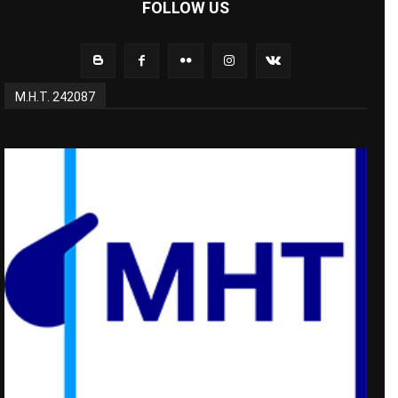
FOLLOW US
Μ.Η.Τ. 242087