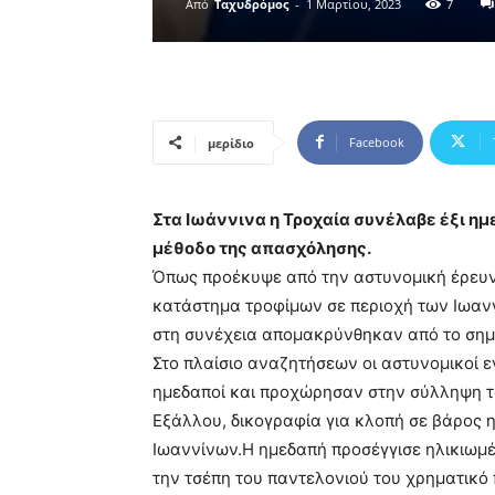
Από
Ταχυδρόμος
-
1 Μαρτίου, 2023
7
Facebook
μερίδιο
Στα Ιωάννινα η Τροχαία συνέλαβε έξι ημ
μέθοδο της απασχόλησης.
Όπως προέκυψε από την αστυνομική έρευν
κατάστημα τροφίμων σε περιοχή των Ιωαν
στη συνέχεια απομακρύνθηκαν από το σημε
Στο πλαίσιο αναζητήσεων οι αστυνομικοί ε
ημεδαποί και προχώρησαν στην σύλληψη τ
Εξάλλου, δικογραφία για κλοπή σε βάρος 
Ιωαννίνων.Η ημεδαπή προσέγγισε ηλικιωμέ
την τσέπη του παντελονιού του χρηματικό