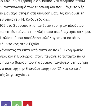
δυο λαούς να ζήσουμε αρμονικά και ειρηνικά πάνω
ον ανταγωνισμό των εξοπλισμών που βάζει το χέρι
ια μονάχα στιγμή στη διάθεσή μας. Ας κάνουμε τη
εν υπάρχει» Ν. Καζαντζάκης.
805 στο Συρράκο κι ο πατέρας του ήταν πλούσιος
σε στη δυσμένεια του Αλή πασά και διώχτηκε σκληρά.
 Ιταλίας, όπου σπούδασε φιλόλογος και κατόπιν
ε ζωντανός στην Έξοδο.
 χάνοντας τα επτά από αυτά σε πολύ μικρή ηλικία.
νιος και η Βικτωρία. Όταν πέθανε το τέταρτο παιδί
ίημα «ο βοριάς που τ’ αρνάκια παγώνει» στη μνήμη
ο ποιητής της Επανάστασης του ΄21 και «ο κατ’
κής λογοτεχνίας».