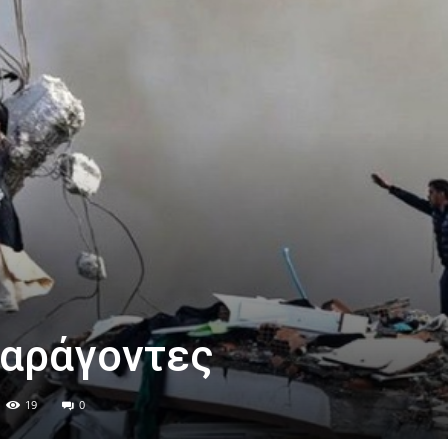
παράγοντες
19
0