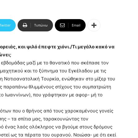
Twitter
Τυπώνω
Email
ορειάς, και ψιλό έπεφτε χιόνι./Τι μεγάλο κακό να
ώνει;
εβδομάδας μαζί με το θανατικό που σκέπασε τον
μαχητικού και το ξύπνημα του Εγκέλαδου με τις
τη Νοτιοανατολική Τουρκία, ενώθηκαν στο μίξερ του
ς παραπάνω θλιμμένους στίχους του συμπατριώτη
ο Ιωαννίνων), που γράφτηκαν με αφορ- μή το
λότων που ο θρήνος από τους χαροκαμένους γονείς
σης – τα σπίτια μας, ταρακουνώντας τον
ιρό ένας λαός ολόκληρος να βγούμε στους δρόμους
τεί ως τα πέρατα του ουρανού. Νοιώσα- με ότι εκεί