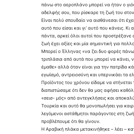
πάνω στο αεροπλάνο μπορεί να ήταν ο γιός 
αδελφής σου, που ρίσκαρε τη ζωή του στο
Είναι πολύ σπουδαίο να αισθάνεσαι ότι έχε
αυτό που είσαι και γι’ αυτό που κάνεις. Κ
πάντα, αρκεί όλοι αυτοί που προστρέξανε 
ζωή έχει αξίες και μία σημαντική για πολλ
Μπορεί ο Έλληνας «να ζει δυο φορές πάνω
τριπλάσια από αυτά που μπορεί να κάνει, 
έμαθε» αλλά όταν είναι για την πατρίδα κά
εγωϊσμό, αντρειοσύνη και υπερνικάει τα ε
Προϊόντος του χρόνου είδαμε να στήνεται 
διαπιστώσαμε ότι δεν θα μας αφήσει καθόλ
«σεισ- μός» από αντεγκλήσεις και αποκαλ
Τουρκία και αυτό θα μονοπωλήσει για καιρ
λεγόμενοι αστάθμητοι παράγοντες στη ζω
προβλέπουμε ότι θα γίνουν.
Η Αραβική πλάκα μετακινήθηκε – λέει – κατ