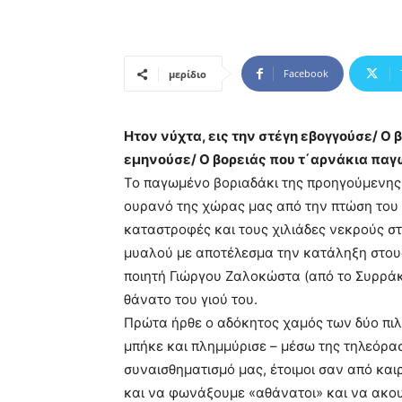
Facebook
μερίδιο
Ητον νύχτα, εις την στέγη εβογγούσε/ Ο β
εμηνούσε/ Ο βορειάς που τ΄αρνάκια παγ
Το παγωμένο βοριαδάκι της προηγούμενης 
ουρανό της χώρας μας από την πτώση του 
καταστροφές και τους χιλιάδες νεκρούς σ
μυαλού με αποτέλεσμα την κατάληξη στου
ποιητή Γιώργου Ζαλοκώστα (από το Συρράκ
θάνατο του γιού του.
Πρώτα ήρθε ο αδόκητος χαμός των δύο πι
μπήκε και πλημμύρισε – μέσω της τηλεόρα
συναισθηματισμό μας, έτοιμοι σαν από κα
και να φωνάξουμε «αθάνατοι» και να ακουσ