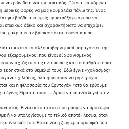
των νεκρών θα είναι τρομακτικός. Τέτοια φαινόμενα
γη μερικές φορές να μας κουβαλάει πάνω της. Ένας
στηκε βοήθεια κι εμείς προστρέξαμε άμεσα να
ναι επιεικώς άδικο και αχαρακτήριστο να επιχαίρει
σο μακριά κι αν βρίσκονται από σένα και σε
αλίστατοι κατά τα άλλα κυβερνητικοί παράγοντες της
νου εξαιρουμένου, που είναι εξαφανισμένος
κουρνιαχτός από τις εντυπώσεις και τα σαθρά κτήρια
ι εκρηκτικά στα θεμέλιά τους. Εδώ έγινε «χαλασμός»
«φύγανε» χιλιάδες, όλα ήπια «σαν να μην τρέχει
ται και η φιλοσοφία του Ερντογάν «στο θα έρθουμε
 τι έγινε; Είμαστε τόσοι … Αρκεί να επανεκλεγεί στην
άγοντας. Είναι αυτό το κάτι που μπορεί να προκύψει
υμε ή να υπολογίσουμε το τελικό αποτέ- λεσμα, όταν
ς συνέπειές του. Έτσι είναι η ζωή «μια ομορφιά που