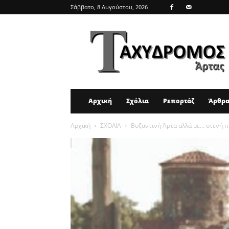
Σάββατο, 8 Αυγούστου, 2026
ΤΑΧΥΔΡΟΜΟΣ
ΑΡΤΑΣ
Αρχική
Σχόλια
Ρεπορτάζ
Άρθρ
Αρχική
ΣΧΟΛΙΑ
Βυζαντινή Άρτα αλλά με… στενή π