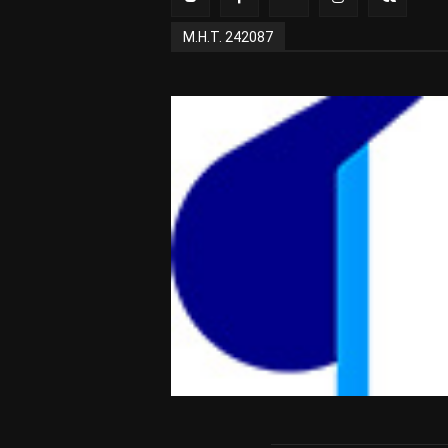
Μ.Η.Τ. 242087