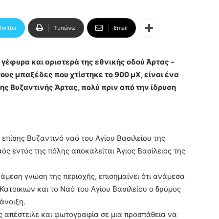
Twitter
Τυπώνω
Email
η γέφυρα και αριστερά της εθνικής οδού Άρτας –
υς μπαξέδες που χτίστηκε το 900 μΧ, είναι ένα
ης Βυζαντινής Άρτας, πολύ πριν από την ίδρυση
 επίσης Βυζαντινό ναό του Αγίου Βασιλείου της
αός εντός της πόλης αποκαλείται Άγιος Βασίλειος της
άμεση γνώση της περιοχής, επισημαίνει ότι ανάμεσα
ατοικιών και το Ναό του Αγίου Βασιλείου ο δρόμος
ιάνοιξη.
ς απέστειλε και φωτογραφία σε μια προσπάθεια να