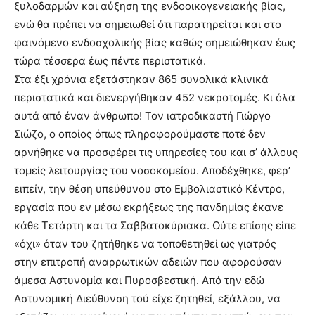
ξυλοδαρμών και αύξηση της ενδοοικογενειακής βίας,
ενώ θα πρέπει να σημειωθεί ότι παρατηρείται και στο
φαινόμενο ενδοσχολικής βίας καθώς σημειώθηκαν έως
τώρα τέσσερα έως πέντε περιστατικά.
Στα έξι χρόνια εξετάστηκαν 865 συνολικά κλινικά
περιστατικά και διενεργήθηκαν 452 νεκροτομές. Κι όλα
αυτά από έναν άνθρωπο! Τον ιατροδικαστή Γιώργο
Σιώζο, ο οποίος όπως πληροφορούμαστε ποτέ δεν
αρνήθηκε να προσφέρει τις υπηρεσίες του και σ’ άλλους
τομείς λειτουργίας του νοσοκομείου. Αποδέχθηκε, φερ’
ειπείν, την θέση υπεύθυνου στο Εμβολιαστικό Κέντρο,
εργασία που εν μέσω εκρήξεως της πανδημίας έκανε
κάθε Τετάρτη και τα Σαββατοκύριακα. Ούτε επίσης είπε
«όχι» όταν του ζητήθηκε να τοποθετηθεί ως γιατρός
στην επιτροπή αναρρωτικών αδειών που αφορούσαν
άμεσα Αστυνομία και Πυροσβεστική. Από την εδώ
Αστυνομική Διεύθυνση τού είχε ζητηθεί, εξάλλου, να