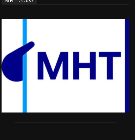
Μ.Η.Τ. 242087