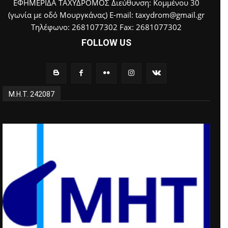
ΕΦΗΜΕΡΙΔΑ ΤΑΧΥΔΡΟΜΟΣ Διεύθυνση: Κομμένου 30
(γωνία με οδό Μουργκάνας) E-mail: taxydrom@gmail.gr
Τηλέφωνο: 2681077302 Fax: 2681077302
FOLLOW US
Μ.Η.Τ. 242087