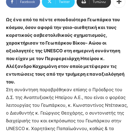
Facebook
Twitter
Τυπώνω
Ως ένα από τα πέντε σπουδαιότερα Γεωπάρκα του
κόσμου, όσον αφορά την γαιο-αισθητική και τους
καρστικούς ασβεστολιθικούς σχηματισμούς,
χαρακτήρισαν το Γεωπάρκου Βίκου- Αώου οι
αξιολογητές της UNESCO στη σημερινή συνάντηση
που είχαν με τον Περιφερειάρχη Ηπείρου κ.
Αλέξανδρο Καχριμάνη στον οποίο μετέφεραν τις
εντυπώσεις τους από την τριήμερη επαναξιολόγησή
του.
Στη συνάντηση παραβρέθηκαν επίσης ο Πρόεδρος του
Δ.Σ. της Αναπτυξιακής Ηπείρου Α.Ε., που είναι ο φορέας
λειτουργίας του Γεωπάρκου, κ. Κωνσταντίνος Ντέτσικας,
ο Διευθυντής κ. Γεώργιος Θεοχάρης, ο συντονιστής της
διαχείρισής του και εκπρόσωπος του Γεωπάρκου στην
UNESCO κ. Χαρητάκης Παπαϊωάννου, καθώς & τα