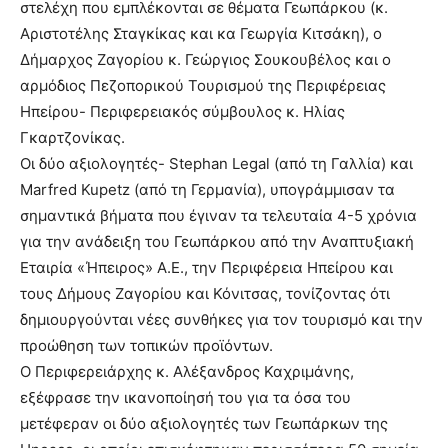
στελέχη που εμπλέκονται σε θέματα Γεωπάρκου (κ.
Αριστοτέλης Σταγκίκας και κα Γεωργία Κιτσάκη), ο
Δήμαρχος Ζαγορίου κ. Γεώργιος Σουκουβέλος και ο
αρμόδιος Πεζοπορικού Τουρισμού της Περιφέρειας
Ηπείρου- Περιφερειακός σύμβουλος κ. Ηλίας
Γκαρτζονίκας.
Οι δύο αξιολογητές- Stephan Legal (από τη Γαλλία) και
Marfred Kupetz (από τη Γερμανία), υπογράμμισαν τα
σημαντικά βήματα που έγιναν τα τελευταία 4-5 χρόνια
για την ανάδειξη του Γεωπάρκου από την Αναπτυξιακή
Εταιρία «Ήπειρος» Α.Ε., την Περιφέρεια Ηπείρου και
τους Δήμους Ζαγορίου και Κόνιτσας, τονίζοντας ότι
δημιουργούνται νέες συνθήκες για τον τουρισμό και την
προώθηση των τοπικών προϊόντων.
Ο Περιφερειάρχης κ. Αλέξανδρος Καχριμάνης,
εξέφρασε την ικανοποίησή του για τα όσα του
μετέφεραν οι δύο αξιολογητές των Γεωπάρκων της