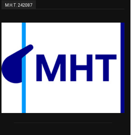
Μ.Η.Τ. 242087