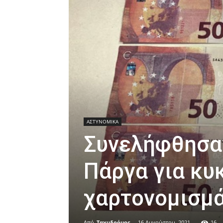
ΑΣΤΥΝΟΜΙΚΑ
Συνελήφθησαν
Πάργα για κυ
χαρτονομισμ
Από
Ταχυδρόμος
-
16 Αυγούστου, 2021
16