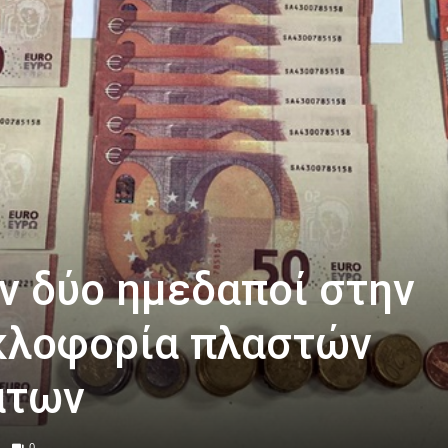
 δύο ημεδαποί στην
κλοφορία πλαστών
άτων
0