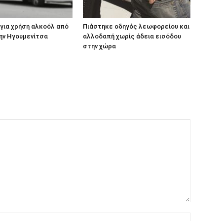
για χρήση αλκοόλ από
Πιάστηκε οδηγός λεωφορείου και
ην Ηγουμενίτσα
αλλοδαπή χωρίς άδεια εισόδου
στην χώρα