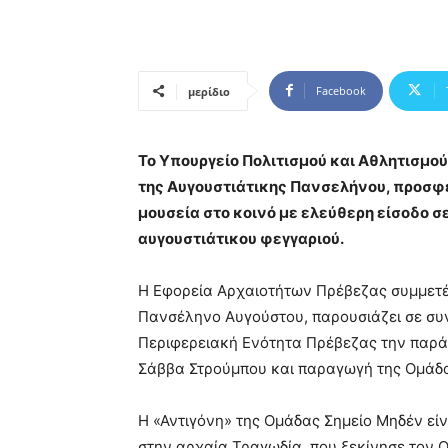
Facebook
μερίδιο
Το Υπουργείο Πολιτισμού και Αθλητισμού
της Αυγουστιάτικης Πανσελήνου, προσφέ
μουσεία στο κοινό με ελεύθερη είσοδο σ
αυγουστιάτικου φεγγαριού.
Η Εφορεία Αρχαιοτήτων Πρέβεζας συμμετέ
Πανσέληνο Αυγούστου, παρουσιάζει σε συν
Περιφερειακή Ενότητα Πρέβεζας την παρ
Σάββα Στρούμπου και παραγωγή της Ομάδα
Η «Αντιγόνη» της Ομάδας Σημείο Μηδέν εί
στην αρχαία Τραγωδία, που ξεκίνησε τον Ο