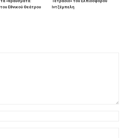
 τα «θραύσματα:
Τετράδιο» του Ελπιδοφόρου
 του Εθνικού Θεάτρου
Ιντζέμπελη