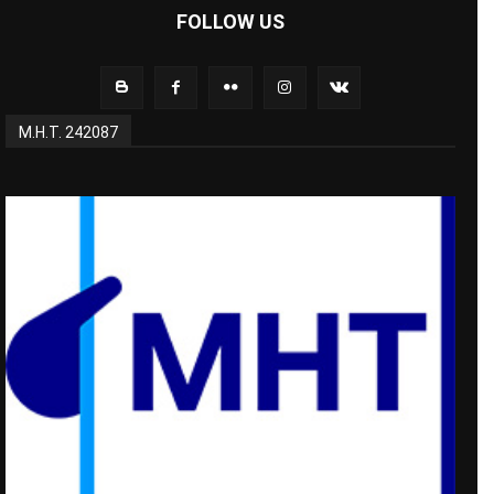
FOLLOW US
Μ.Η.Τ. 242087