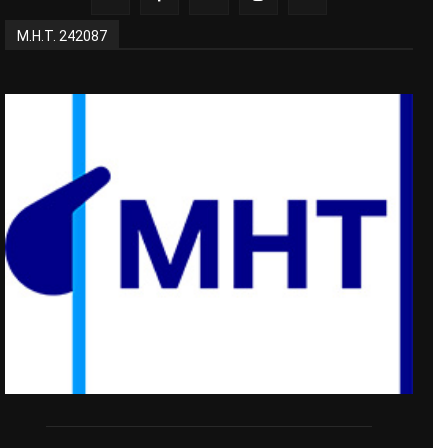
Μ.Η.Τ. 242087