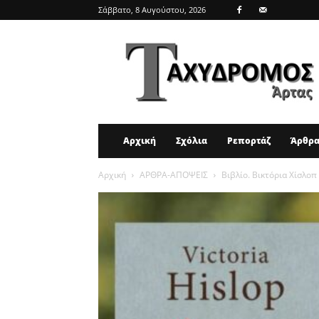
Σάββατο, 8 Αυγούστου, 2026
ΤΑΧΥΔΡΟΜΟΣ
ΑΡΤΑΣ
Αρχική
Σχόλια
Ρεπορτάζ
Άρθρ
Αρχική
ΑΡΘΡΑ-ΑΠΟΨΕΙΣ
Βιβλίο. Βικτόρια Χίσλο