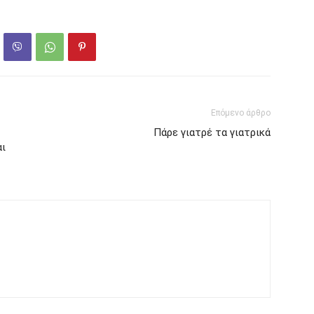
Επόμενο άρθρο
Πάρε γιατρέ τα γιατρικά
αι