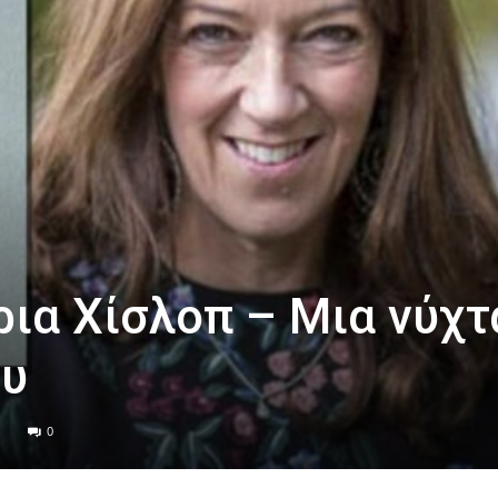
ρια Χίσλοπ – Μια νύχτ
ου
0