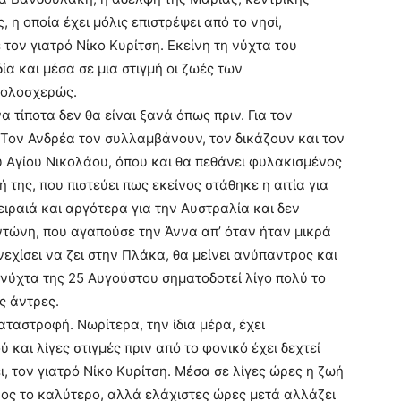
η οποία έχει μόλις επιστρέψει από το νησί,
τον γιατρό Νίκο Κυρίτση. Εκείνη τη νύχτα του
α και μέσα σε μια στιγμή οι ζωές των
 ολοσχερώς.
α τίποτα δεν θα είναι ξανά όπως πριν. Για τον
 Τον Ανδρέα τον συλλαμβάνουν, τον δικάζουν και τον
υ Αγίου Νικολάου, όπου και θα πεθάνει φυλακισμένος
 της, που πιστεύει πως εκείνος στάθηκε η αιτία για
ειραιά και αργότερα για την Αυστραλία και δεν
ντώνη, που αγαπούσε την Άννα απ’ όταν ήταν μικρά
νεχίσει να ζει στην Πλάκα, θα μείνει ανύπαντρος και
η νύχτα της 25 Αυγούστου σηματοδοτεί λίγο πολύ το
ς άντρες.
αταστροφή. Νωρίτερα, την ίδια μέρα, έχει
και λίγες στιγμές πριν από το φονικό έχει δεχτεί
 τον γιατρό Νίκο Κυρίτση. Μέσα σε λίγες ώρες η ζωή
ος το καλύτερο, αλλά ελάχιστες ώρες μετά αλλάζει