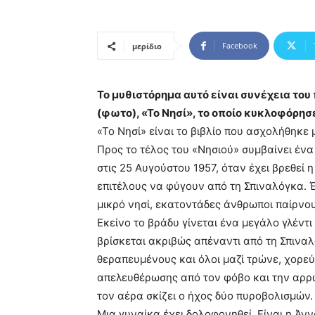
Facebook
μερίδιο
Το μυθιστόρημα αυτό είναι συνέχεια του
(φωτο), «Το Nησί», το οποίο κυκλοφόρησε
«Το Νησί» είναι το βιβλίο που ασχολήθηκε
Προς το τέλος του «Νησιού» συμβαίνει ένα
στις 25 Αυγούστου 1957, όταν έχει βρεθεί 
επιτέλους να φύγουν από τη Σπιναλόγκα. 
μικρό νησί, εκατοντάδες άνθρωποι παίρνου
Εκείνο το βράδυ γίνεται ένα μεγάλο γλέντι
βρίσκεται ακριβώς απέναντι από τη Σπιναλ
θεραπευμένους και όλοι μαζί τρώνε, χορεύ
απελευθέρωσης από τον φόβο και την αρρώ
τον αέρα σκίζει ο ήχος δύο πυροβολισμών.
Μια γυναίκα έχει δολοφονηθεί. Είναι η Άν