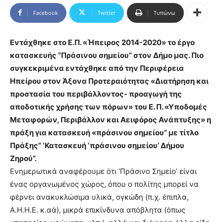
Facebook
Twitter
Τυπώνω
Εντάχθηκε στο Ε.Π. «Ήπειρος 2014-2020» το έργο
κατασκευής “Πράσινου σημείου” στον Δήμο μας. Πιο
συγκεκριμένα εντάχθηκε από την Περιφέρεια
Ηπείρου στον Άξονα Προτεραιότητας «Διατήρηση και
προστασία του περιβάλλοντος- προαγωγή της
αποδοτικής χρήσης των πόρων» του Ε. Π. «Υποδομές
Μεταφορών, Περιβάλλον και Αειφόρος Ανάπτυξης» η
πράξη για κατασκευή «πράσινου σημείου” με τίτλο
Πράξης” ‘Κατασκευή ‘πράσινου σημείου’ Δήμου
Ζηρού”.
Ενημερωτικά αναφέρουμε ότι ‘Πράσινο Σημείο’ είναι
ένας οργανωμένος χώρος, όπου ο πολίτης μπορεί να
φέρνει ανακυκλώσιμα υλικά, ογκώδη (π.χ. έπιπλα,
Α.Η.Η.Ε. κ.αά), μικρά επικίνδυνα απόβλητα (όπως