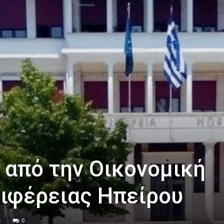
 από την Οικονομική
ιφέρειας Ηπείρου
3
0