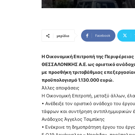
Facebook
μερίδιο
Η Οικονομική Επιτροπή της Περιφέρειας 
ΘΕΣΣΑΛΟΝΙΚΗΣ Α.Ε. ως οριστικό ανάδοχο 
με προσθήκη τριτοβάθμιας επεξεργασίας
προϋπολογισμό 1.130.000 ευρώ.
Άλλες αποφάσεις
Η Οικονομική Επιτροπή, μεταξύ άλλων, έλα
• Ανέδειξε τον οριστικό ανάδοχο του έργ
τάφρων και συντήρηση αντιπλημμυρικών έ
Ανάδοχος Άγγελος Τσιμπίκης
• Ενέκρινε τη δημοπράτηση έργου του έργ
Ε.Ο.19 Αρχάγγελος – Νεράιδα», προϋπολογι