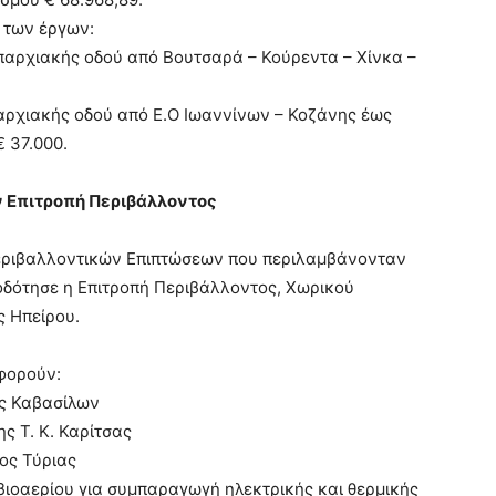
η των έργων:
παρχιακής οδού από Βουτσαρά – Κούρεντα – Χίνκα –
αρχιακής οδού από Ε.Ο Ιωαννίνων – Κοζάνης έως
 37.000.
ν Επιτροπή Περιβάλλοντος
εριβαλλοντικών Επιπτώσεων που περιλαμβάνονταν
οδότησε η Επιτροπή Περιβάλλοντος, Χωρικού
ς Ηπείρου.
αφορούν:
ας Καβασίλων
 Τ. Κ. Καρίτσας
ος Τύριας
ιοαερίου για συμπαραγωγή ηλεκτρικής και θερμικής