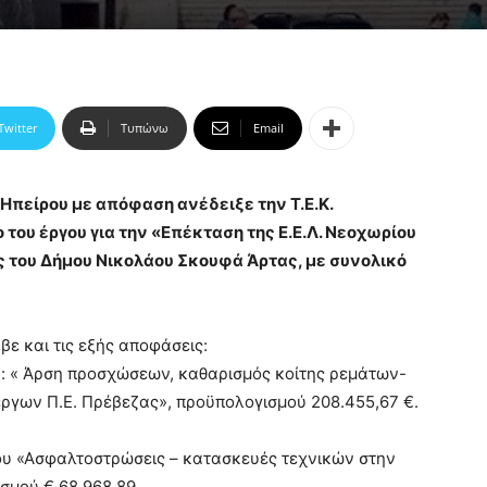
Twitter
Τυπώνω
Email
Ηπείρου με απόφαση ανέδειξε την Τ.Ε.Κ.
του έργου για την «Επέκταση της Ε.Ε.Λ. Νεοχωρίου
 του Δήμου Νικολάου Σκουφά Άρτας, με συνολικό
βε και τις εξής αποφάσεις:
ου: « Άρση προσχώσεων, καθαρισμός κοίτης ρεμάτων-
ργων Π.Ε. Πρέβεζας», προϋπολογισμού 208.455,67 €.
ου «Ασφαλτοστρώσεις – κατασκευές τεχνικών στην
σμού € 68.968,89.