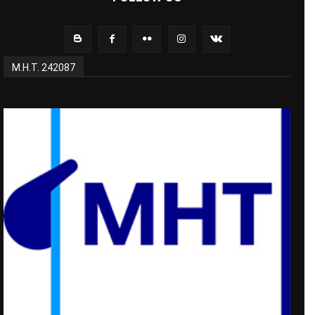
Μ.Η.Τ. 242087